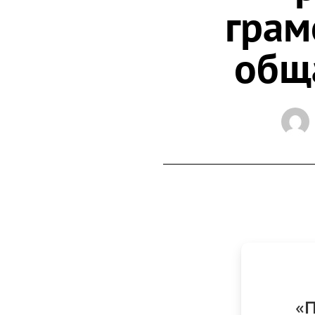
грам
общ