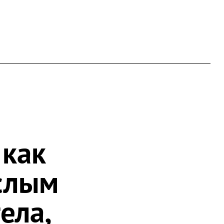
 как
слым
ела,