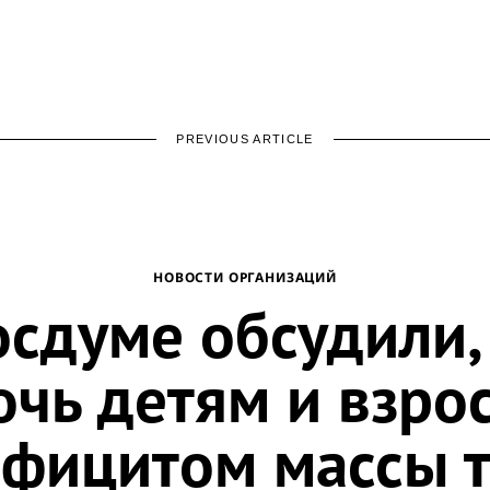
PREVIOUS ARTICLE
НОВОСТИ ОРГАНИЗАЦИЙ
осдуме обсудили,
очь детям и взро
ефицитом массы т