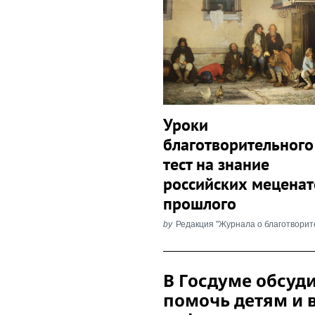
Search
for:
Уроки
благотворительного
тест на знание
российских меценат
прошлого
by
Редакция "Журнала о благотворит
Post
В Госдуме обсуди
Navigation
помочь детям и 