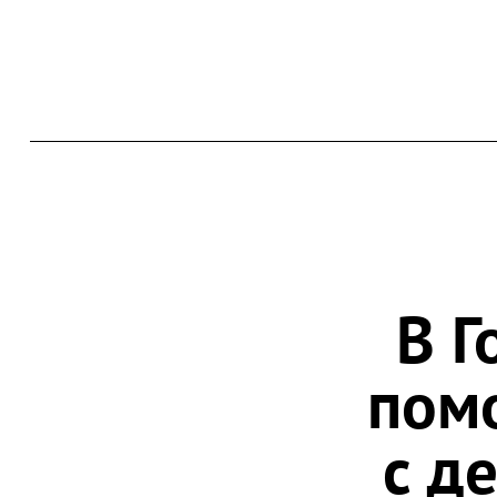
В Г
пом
с д