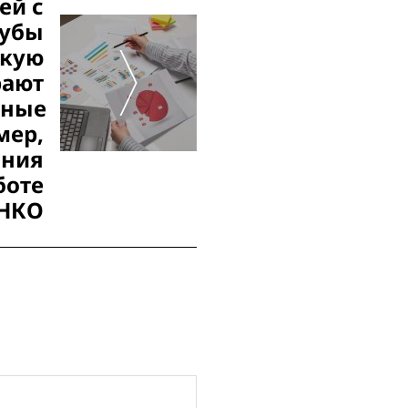
ей с
губы
акую
рают
ьные
мер,
ания
боте
НКО