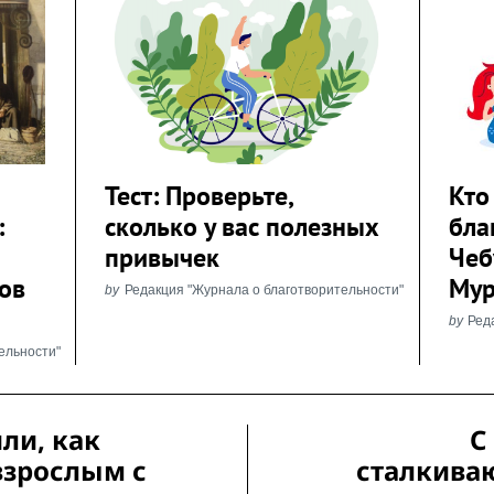
Тест: Проверьте,
Кто
:
сколько у вас полезных
бла
привычек
Чеб
ов
Мур
by
Редакция "Журнала о благотворительности"
by
Ред
ельности"
ли, как
С
взрослым с
сталкива