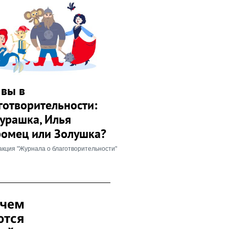
 вы в
готворительности:
урашка, Илья
омец или Золушка?
акция "Журнала о благотворительности"
 чем
ются