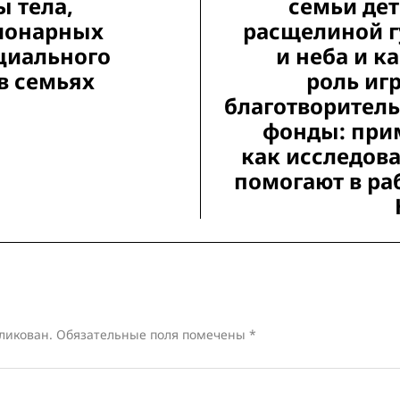
 тела,
семьи дет
ионарных
расщелиной 
циального
и неба и к
в семьях
роль иг
благотворител
фонды: при
как исследов
помогают в ра
ликован.
Обязательные поля помечены
*