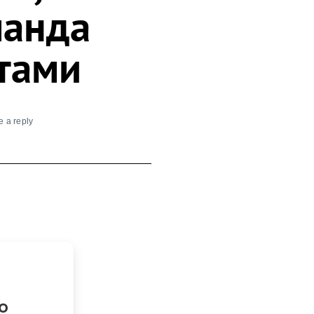
манда
тами
 a reply