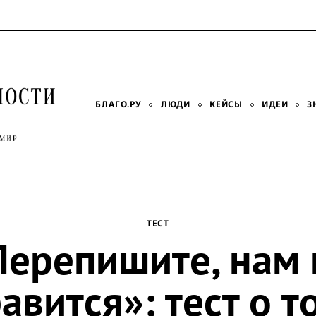
БЛАГО.РУ
ЛЮДИ
КЕЙСЫ
ИДЕИ
З
ТЕСТ
Перепишите, нам 
авится»: тест о т