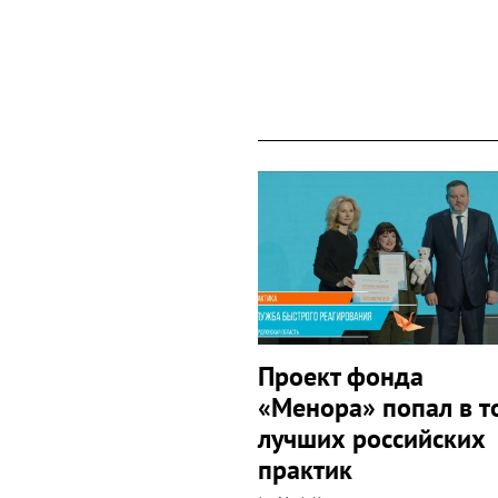
Search
for:
Проект фонда
«Менора» попал в т
лучших российских
практик