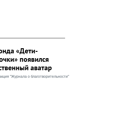
онда «Дети-
очки» появился
ственный аватар
акция "Журнала о благотворительности"