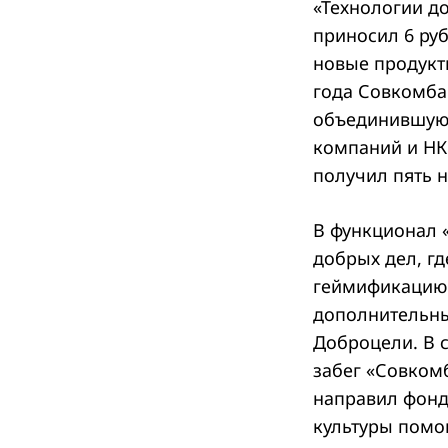
«Технологии до
приносил 6 ру
новые продукт
года Совкомба
объединившую 
компаний и НКО
получил пять 
В функционал 
добрых дел, г
геймификацию 
дополнительны
Доброцели. В 
забег «Совкомб
направил фонд
культуры помо