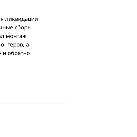
ля ликвидации
очные сборы
ал монтаж
онтеров, а
у и обратно