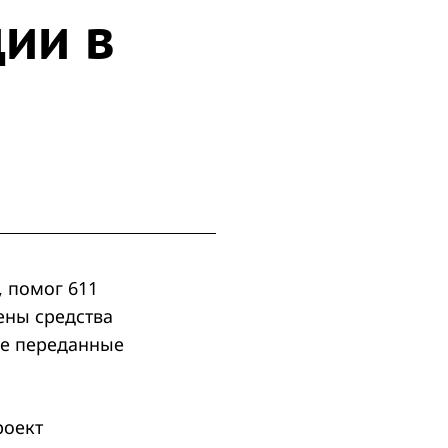
ии в
 помог 611
ены средства
же переданные
роект