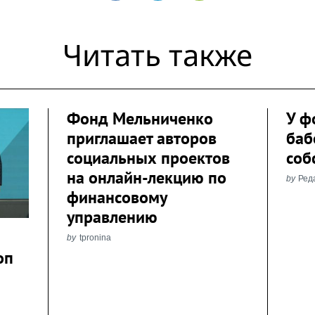
Читать также
Фонд Мельниченко
У ф
приглашает авторов
баб
социальных проектов
соб
на онлайн-лекцию по
by
Ред
финансовому
управлению
by
tpronina
оп