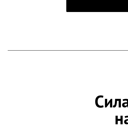
Сила
н