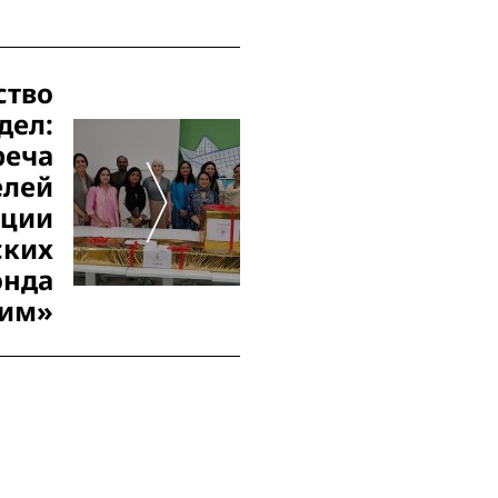
ство
дел:
реча
елей
ации
ских
онда
рим»