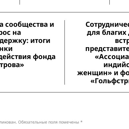
а сообщества и
Сотрудниче
рос на
для благих 
держку: итоги
вст
нки
представит
действия фонда
«Ассоци
трова»
индий
женщин» и ф
«Гольфст
ликован.
Обязательные поля помечены
*