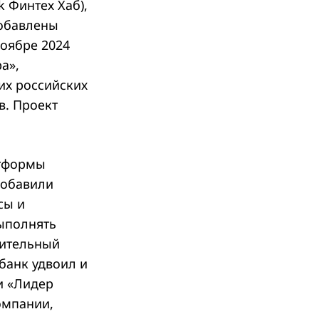
 Финтех Хаб),
добавлены
оябре 2024
а»,
их российских
в. Проект
атформы
добавили
сы и
ыполнять
рительный
банк удвоил и
и «Лидер
омпании,