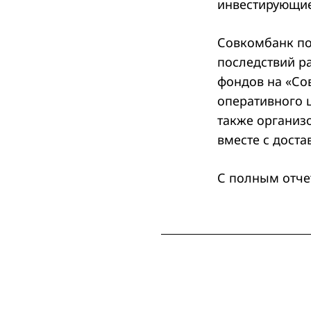
инвестирующие
Совкомбанк по
последствий р
фондов на «Со
оперативного 
также организ
вместе с дост
С полным отче