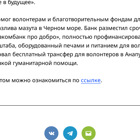
 в будущее».
мог волонтерам и благотворительным фондам д
азлива мазута в Черном море. Банк разместил ср
вкомбанк про добро», полностью профинансиров
штаба, оборудованный печами и питанием для вол
овал бесплатный трансфер для волонтеров в Анап
авкой гуманитарной помощи.
том можно ознакомиться по
ссылке
.
VK
Telegram
Email