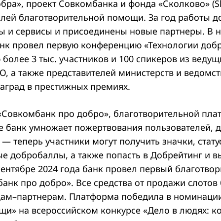
бра», проект Совкомбанка и фонда «Сколково» (Sk
блей благотворительной помощи. За год работы 
ы и сервисы и присоединены новые партнеры. В н
нк провел первую конференцию «Технологии добр
более 3 тыс. участников и 100 спикеров из ведущ
, а также представителей министерств и ведомст
наград в престижных премиях.
«Совкомбанк про добро», благотворительной пл
де банк умножает пожертвования пользователей, 
— теперь участники могут получить значки, стату
е добробаллы, а также попасть в Добрейтинг и в
сентябре 2024 года банк провел первый благотво
анк про добро». Все средства от продажи слотов 
ам–партнерам. Платформа победила в номинаци
щи» на всероссийском конкурсе «Дело в людях: к