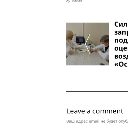
by
MariaK
Post
Сил
Navigation
зап
под
оце
воз
«Ос
Leave a comment
Ваш адрес email не будет опуб