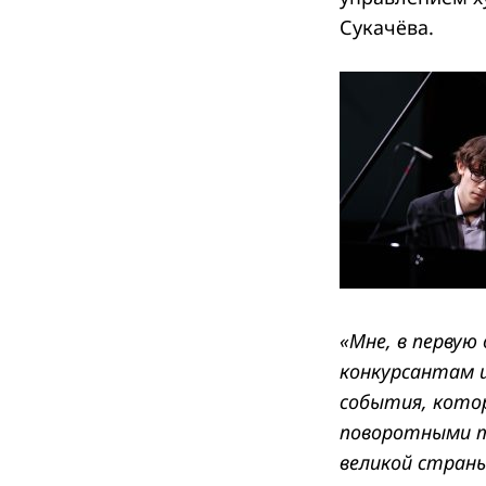
Сукачёва.
«Мне, в первую
конкурсантам и
события, кото
поворотными то
великой страны