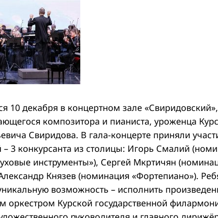
ся 10 декабря в концертном зале «Свиридовский»
ающегося композитора и пианиста, уроженца Кур
ьевича Свиридова. В гала-концерте приняли участ
 – 3 конкурсанта из столицы: Игорь Смалий (ном
уховые инструменты»), Сергей Мкртичян (номинац
 Александр Князев (номинация «Фортепиано»). Ре
уникальную возможность – исполнить произведен
 оркестром Курской государственной филармон
удожественного руководителя и главного дирижё