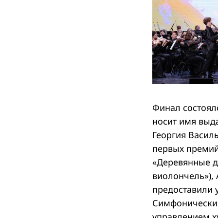
Финал состоял
носит имя выд
Георгия Васил
первых премий
«Деревянные д
виолончель»),
предоставили 
Симфоническим
управлением х