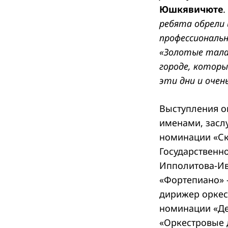
Юшкявичюте
ребята обрели 
профессиональн
Search
«Золотые талан
for:
городе, которы
эти дни и очень
Выступления 
именами, засл
номинации «Ск
Государственн
Ипполитова-И
«Фортепиано» 
дирижер оркес
номинации «Де
«Оркестровые 