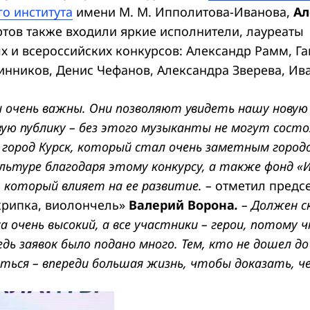
о института
имени М. М. Ипполитова-Иванова,
Ал
ртов также входили яркие исполнители, лауреаты
 и всероссийских конкурсов: Александр Рамм, Га
нников, Денис Чефанов, Александра Зверева, Ива
ы очень важны. Они позволяют увидеть нашу новую
ую публику – без этого музыканты не могут состоя
город Курск, который стал очень заметным город
льтуре благодаря этому конкурсу, а также фонд «И
, который влияет на ее развитие. –
отметил предс
рипка, виолончель»
Валерий Ворона
.
– Должен с
са очень высокий, а все участники – герои, потому
едь заявок было подано много. Тем, кто не дошел до
ься – впереди большая жизнь, чтобы доказать, ч