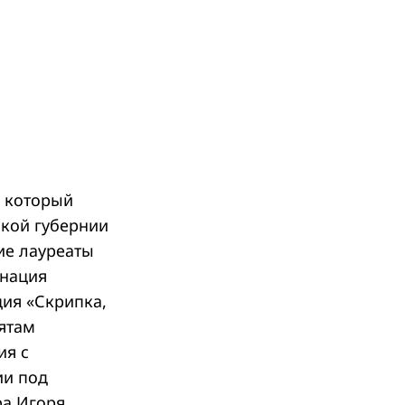
, который
ской губернии
ие лауреаты
инация
ия «Скрипка,
бятам
ия с
ии под
ра Игоря