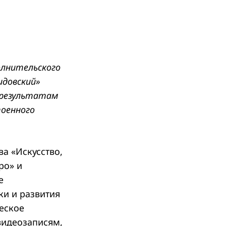
олнительского
идовский»
о результатам
тоенного
а «Искусство,
ро» и
е
ки и развития
еское
 видеозаписям,