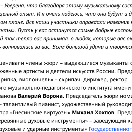
.
– Уверена, что благодаря этому музыкальному со
ценный опыт. И я очень надеюсь, что они будут и 
ом плане. Все наши участники оправдали название 
ты». Пусть у вас останутся самые добрые воспоми
й так тепло вас принимал, о людях, которые вас о
 волновались за вас. Всем большой удачи и творческ
оценивали члены жюри – выдающиеся музыканты 
уженные артисты и деятели искусств России. Пре
рипка, виолончель» – скрипач, дирижер, ректор
ого музыкально-педагогического института имени 
ванова
Валерий Ворона
. Председатель жюри ном
– талантливый пианист, художественный руководи
тра «Гнесинские виртуозы»
Михаил Хохлов
. Пред
ревянные духовые инструменты» – заведующий 
духовые и ударные инструменты»
Государственно