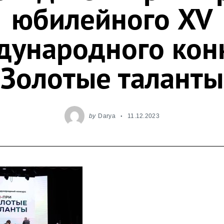
юбилейного XV
ународного кон
«Золотые таланты
by
Darya
11.12.2023