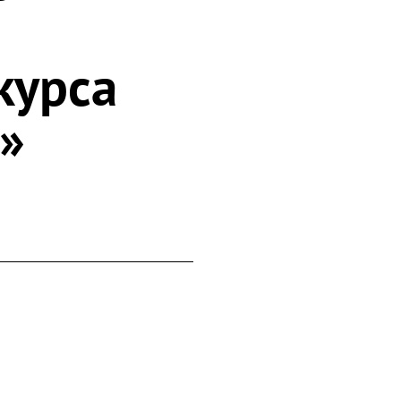
курса
»