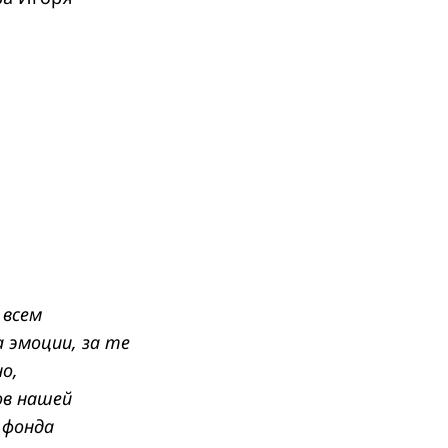
 всем
 эмоции, за те
о,
ов нашей
 фонда