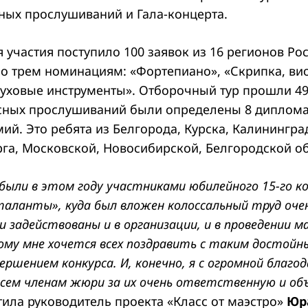
ных прослушиваний и Гала-концерта.
я участия поступило 100 заявок из 16 регионов Ро
о трем номинациям: «Фортепиано», «Скрипка, ви
уховые инструменты». Отборочный тур прошли 49
сных прослушиваний были определены 8 диплома
ий. Это ребята из Белгорода, Курска, Калинингра
рга, Московской, Новосибирской, Белгородской об
 были в этом году участниками юбилейного 15-го ко
аланты», куда был вложен колоссальный труд оче
и задействованы и в организации, и в проведении 
ому мне хочется всех поздравить с таким достойн
ершением конкурса. И, конечно, я с огромной благ
всем членам жюри за их очень ответственную и о
тила руководитель проекта «Класс от маэстро»
Юр