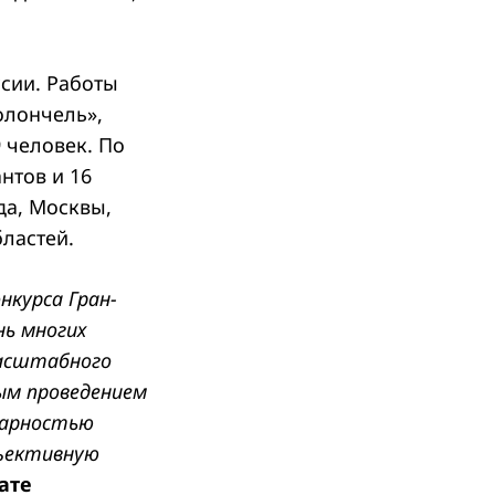
ссии. Работы
олончель»,
 человек. По
нтов и 16
да, Москвы,
ластей.
нкурса Гран-
нь многих
масштабного
ым проведением
одарностью
бъективную
ате