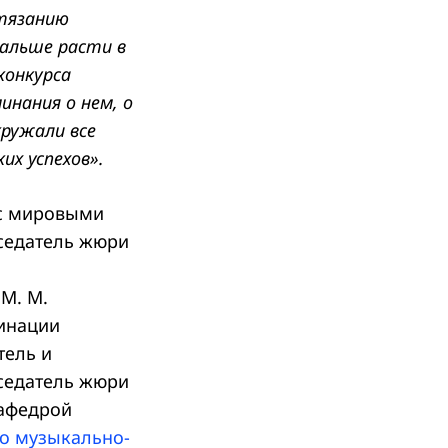
стязанию
дальше расти в
конкурса
нания о нем, о
кружали все
их успехов».
с мировыми
дседатель жюри
М. М.
инации
тель и
седатель жюри
кафедрой
го музыкально-