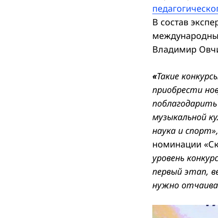
педагогическог
В состав экспе
международных
Владимир Овчи
«
Такие конкурс
приобрести нов
поблагодарить 
музыкальной ку
наука и спорт»
номинации «Ск
уровень конкур
первый этап, в
нужно отчаиват