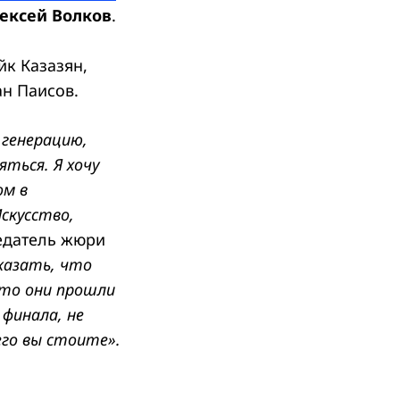
ексей
Волков
.
йк Казазян,
н Паисов.
 генерацию,
ться. Я хочу
ом в
скусство,
едатель жюри
казать, что
 что они прошли
 финала, не
его вы стоите».