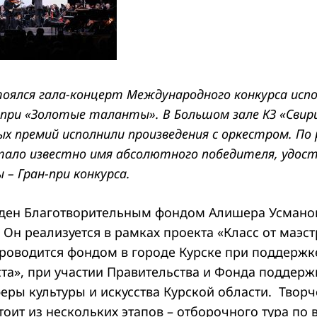
тоялся гала-концерт
Международного конкурса исп
-при «Золотые таланты». В Большом зале КЗ «Свир
х премий исполнили произведения с оркестром. П
тало известно имя абсолютного победителя, удос
 – Гран-при конкурса.
ден Благотворительным фондом Алишера Усманов
. Он реализуется в рамках проекта «Класс от маэст
роводится фондом в городе Курске при поддержк
та», при участии Правительства и Фонда поддерж
еры культуры и искусства Курской области. Творч
тоит из нескольких этапов – отборочного тура по