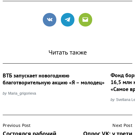
VK
Telegram
Email
Читать также
Search
for:
Фонд бор
ВТБ запускает новогоднюю
16,5 млн 
благотворительную акцию «Я – молодец»
«Самое в
by
Maria_grigorieva
by
Svetlana L
Post
Previous Post
Next Post
Navigation
Состоялся рабочий
Опрос VK: у трети