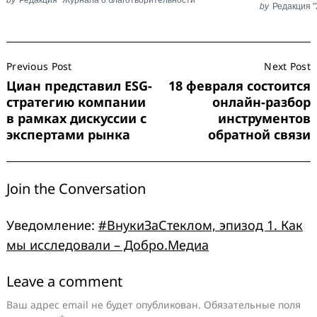
by
Редакция 
Post
Previous Post
Next Post
Navigation
Циан представил ESG-
18 февраля состоится
стратегию компании
онлайн-разбор
в рамках дискуссии с
инструментов
экспертами рынка
обратной связи
Join the Conversation
Уведомление:
#ВнукиЗаСтеклом, эпизод 1. Как
мы исследовали – Добро.Медиа
Leave a comment
Leave
a
Ваш адрес email не будет опубликован.
Обязательные поля