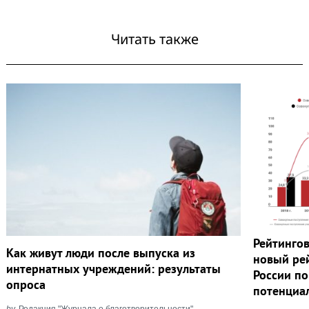
Читать также
Рейтинго
Как живут люди после выпуска из
новый ре
интернатных учреждений: результаты
России п
опроса
потенциа
by
Редакция "Журнала о благотворительности"