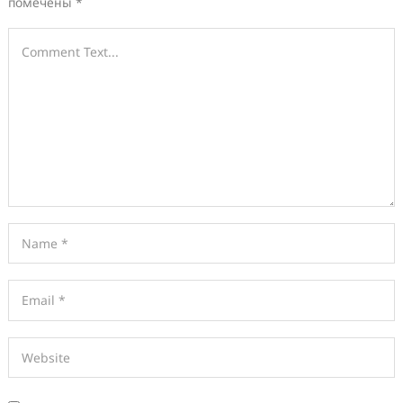
помечены
*
comment