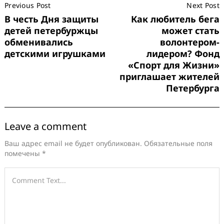
Previous Post
Next Post
Navigation
В честь Дня защиты
Как любитель бега
детей петербуржцы
может стать
обменивались
волонтером-
детскими игрушками
лидером? Фонд
«Спорт для Жизни»
приглашает жителей
Петербурга
Leave a comment
Ваш адрес email не будет опубликован.
Обязательные поля
помечены
*