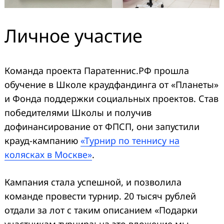
Личное участие
Команда проекта Паратеннис.РФ прошла
обучение в Школе краудфандинга от «Планеты»
и Фонда поддержки социальных проектов. Став
Search
for:
победителями Школы и получив
дофинансирование от ФПСП, они запустили
крауд-кампанию
«Турнир по теннису на
колясках в Москве»
.
Кампания стала успешной, и позволила
команде провести турнир. 20 тысяч рублей
отдали за лот с таким описанием «Подарки
участникам турнира: на это вложение мы