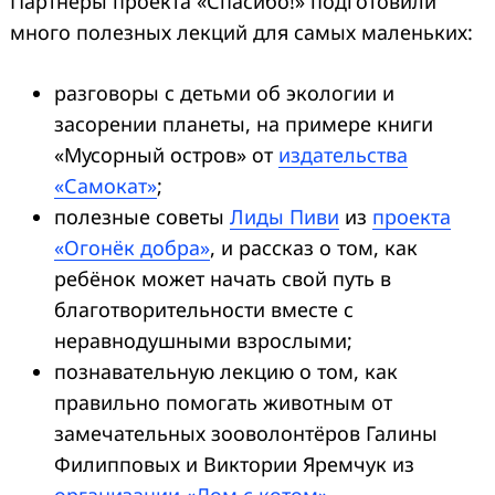
Партнёры проекта «Спасибо!» подготовили
много полезных лекций для самых маленьких:
разговоры с детьми об экологии и
засорении планеты, на примере книги
«Мусорный остров» от
издательства
«Самокат»
;
полезные советы
Лиды Пиви
из
проекта
«Огонёк добра»
, и рассказ о том, как
ребёнок может начать свой путь в
благотворительности вместе с
неравнодушными взрослыми;
познавательную лекцию о том, как
правильно помогать животным от
замечательных зооволонтёров Галины
Филипповых и Виктории Яремчук из
организации «Дом с котом»
.