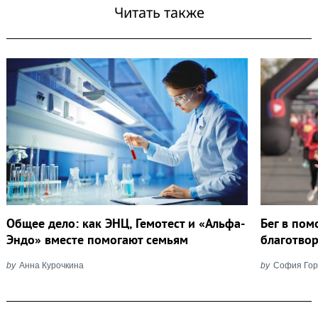
Читать также
Общее дело: как ЭНЦ, Гемотест и «Альфа-
Бег в пом
Эндо» вместе помогают семьям
благотво
by
Анна Курочкина
by
София Гор
Post