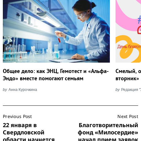
Общее дело: как ЭНЦ, Гемотест и «Альфа-
Смелый, 
Эндо» вместе помогают семьям
вторник»
by
Анна Курочкина
by
Редакция 
Post
Previous Post
Next Post
Navigation
22 января в
Благотворительный
Свердловской
фонд «Милосердие»
области начнется
начал прием заявок