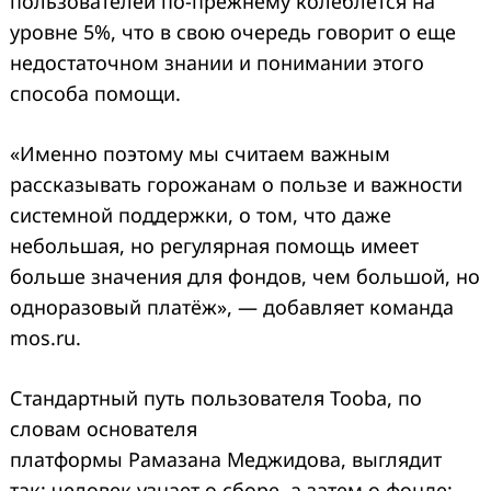
пользователей по-прежнему колеблется на
уровне 5%, что в свою очередь говорит о еще
недостаточном знании и понимании этого
способа помощи.
«Именно поэтому мы считаем важным
рассказывать горожанам о пользе и важности
системной поддержки, о том, что даже
Search
for:
небольшая, но регулярная помощь имеет
больше значения для фондов, чем большой, но
одноразовый платёж», — добавляет команда
mos.ru.
Стандартный путь пользователя Tooba, по
словам основателя
платформы Рамазана Меджидова, выглядит
так: человек узнает о сборе, а затем о фонде;