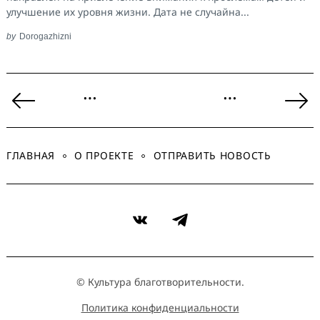
улучшение их уровня жизни. Дата не случайна...
by
Dorogazhizni
Пагинация
…
…
записей
Previous
Ne
Page
Pa
ГЛАВНАЯ
О ПРОЕКТЕ
ОТПРАВИТЬ НОВОСТЬ
VK
Telegram
© Культура благотворительности.
Политика конфиденциальности