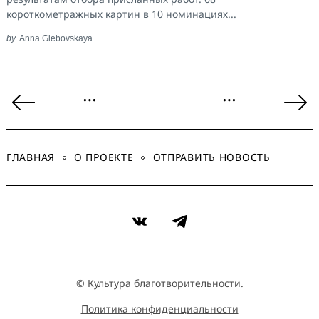
короткометражных картин в 10 номинациях...
by
Anna Glebovskaya
Пагинация
…
…
записей
Previous
Ne
Page
Pa
ГЛАВНАЯ
О ПРОЕКТЕ
ОТПРАВИТЬ НОВОСТЬ
VK
Telegram
© Культура благотворительности.
Политика конфиденциальности