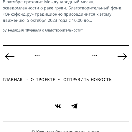
В октябре проходит Международный месяц
осведомленности о раке груди. Благотворительный фонд
«Онкофонд.ру» традиционно присоединится к этому
движению. 5 октября 2023 года с 10.00 до...
by
Редакция "Журнала о благотворительности"
Пагинация
…
…
записей
Previous
Ne
Page
Pa
ГЛАВНАЯ
О ПРОЕКТЕ
ОТПРАВИТЬ НОВОСТЬ
VK
Telegram
© Культура благотворительности.