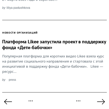
by
liliya pastushkova
НОВОСТИ ОРГАНИЗАЦИЙ
Платформа Likee запустила проект в поддержку
фонда «Дети-бабочки»
Популярная платформа для коротких видео Likee взяла курс
на развитие социального направления и стартовала с этой
инициативой в поддержку фонда «Дети-бабочки». Likee —
ресурс...
by
press
Пагинация
…
…
записей
Previous
Ne