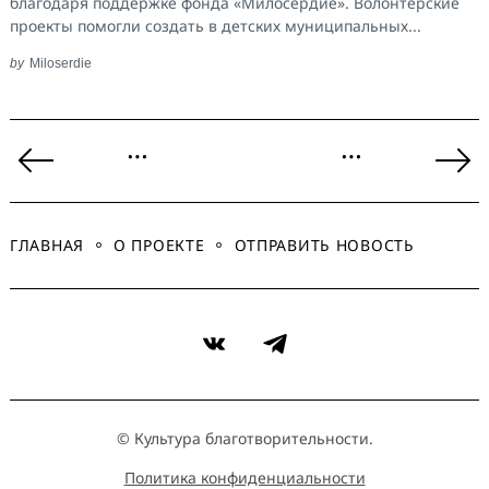
благодаря поддержке фонда «Милосердие». Волонтерские
проекты помогли создать в детских муниципальных...
by
Miloserdie
Пагинация
…
…
записей
Previous
Ne
Page
Pa
ГЛАВНАЯ
О ПРОЕКТЕ
ОТПРАВИТЬ НОВОСТЬ
VK
Telegram
© Культура благотворительности.
Политика конфиденциальности