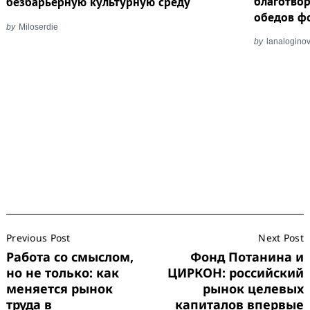
благотво
безбарьерную культурную среду
обедов ф
by
Miloserdie
by
lanalogino
Post
Previous Post
Next Post
Navigation
Работа со смыслом,
Фонд Потанина и
но не только: как
ЦИРКОН: российский
меняется рынок
рынок целевых
труда в
капиталов впервые