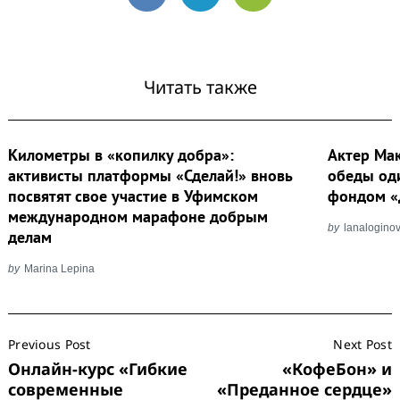
VK
Telegram
Email
Читать также
Километры в «копилку добра»:
Актер Ма
активисты платформы «Сделай!» вновь
обеды од
посвятят свое участие в Уфимском
фондом «
международном марафоне добрым
by
lanalogino
делам
by
Marina Lepina
Post
Previous Post
Next Post
Navigation
Онлайн-курс «Гибкие
«КофеБон» и
современные
«Преданное сердце»