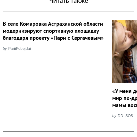
Читать также
В селе Комаровка Астраханской области
модернизируют спортивную площадку
благодаря проекту «Пари с Сергачевым»
by
PariiPobejdai
«У меня д
мир по-д
мамы вос
by
DD_SOS
Post