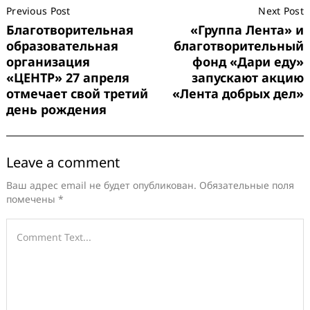
Previous Post
Next Post
Navigation
Благотворительная
«Группа Лента» и
образовательная
благотворительный
организация
фонд «Дари еду»
«ЦЕНТР» 27 апреля
запускают акцию
отмечает свой третий
«Лента добрых дел»
день рождения
Search
for:
Leave a comment
Ваш адрес email не будет опубликован.
Обязательные поля
помечены
*