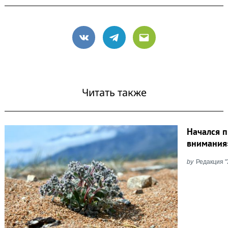
VK
Telegram
Email
Читать также
Начался п
внимания
by
Редакция 