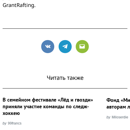
GrantRafting.
VK
Telegram
Email
Читать также
В семейном фестивале «Лёд и гвозди»
Фонд «Ми
приняли участие команды по следж-
авторам 
хоккею
by
Miloserdie
by
99francs