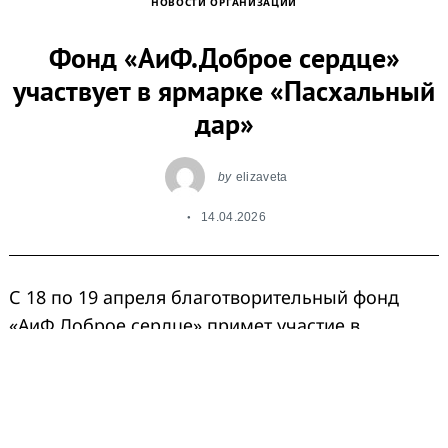
НОВОСТИ ОРГАНИЗАЦИЙ
Фонд «АиФ.Доброе сердце»
участвует в ярмарке «Пасхальный
дар»
by
elizaveta
14.04.2026
С 18 по 19 апреля благотворительный фонд
«АиФ.Доброе сердце» примет участие в
пасхальной ярмарке по адресу: улица
Краснодарская, владение 66 — напротив
театрально-концертного комплекса «Москва».
В течение двух дней гостей будет ждать живая и