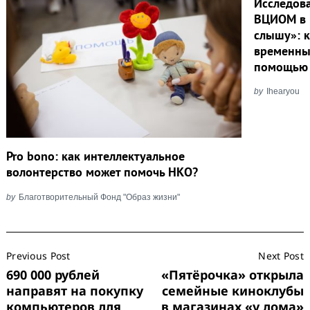
Исследов
ВЦИОМ в 
слышу»: к
временны
помощью 
by
Ihearyou
Pro bono: как интеллектуальное
волонтерство может помочь НКО?
by
Благотворительный Фонд "Образ жизни"
Post
Previous Post
Next Post
Navigation
690 000 рублей
«Пятёрочка» открыла
направят на покупку
семейные киноклубы
компьютеров для
в магазинах «у дома»