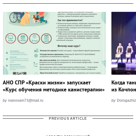
АНО СПР «Краски жизни» запускает
Когда тан
«Курс обучения методике канистерапии»
из Кочпон
by
ivanovam73@mail.ru
by
Dorogazhiz
PREVIOUS ARTICLE