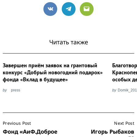
VK
Telegram
Email
Search
for:
Читать также
Завершен приём заявок на грантовый
Благотвор
конкурс «Добрый новогодний подарок»
Краснопев
фонда «Вклад в будущее»
особых д
by
press
by
Domik_20
Post
Previous Post
Next Post
Navigation
Фонд «АиФ.Доброе
Игорь Рыбаков