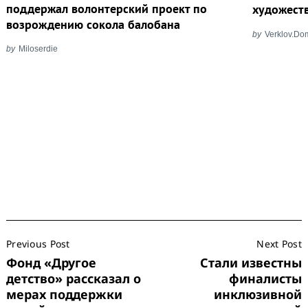
поддержал волонтерский проект по
художест
возрождению сокола балобана
by
Verklov.Do
by
Miloserdie
Post
Previous Post
Next Post
Navigation
Фонд «Другое
Стали известны
детство» рассказал о
финалисты
мерах поддержки
инклюзивной