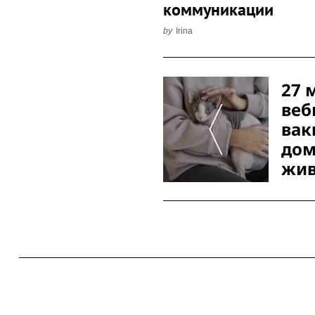
коммуникации
by
Irina
Post
27 
Navigation
веб
вак
до
жи