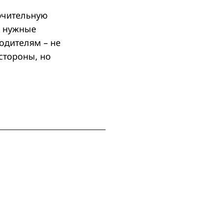
ючительную
и нужные
одителям – не
стороны, но