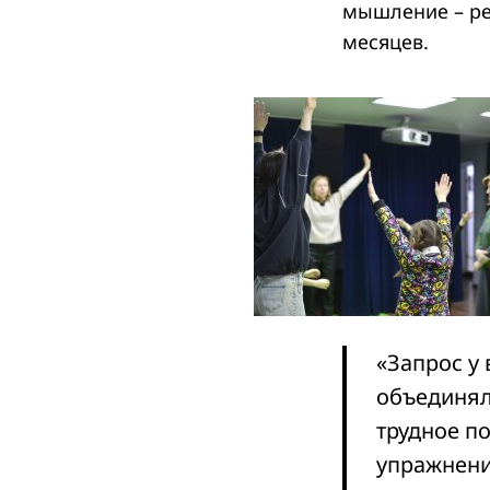
мышление – ре
месяцев.
«Запрос у 
объединял
трудное п
упражнени