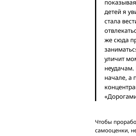
показывая
детей я у
стала вес
отвлекатьс
же сюда п
заниматься
уличит мо
неудачам. 
начале, а 
концентра
«Дорогами
Чтобы прорабо
самооценки, н