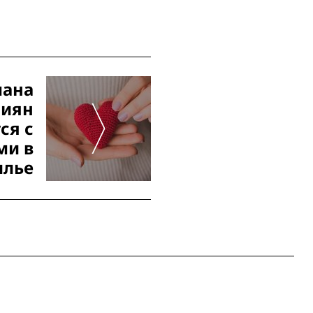
мана
сиян
ся с
ми в
илье