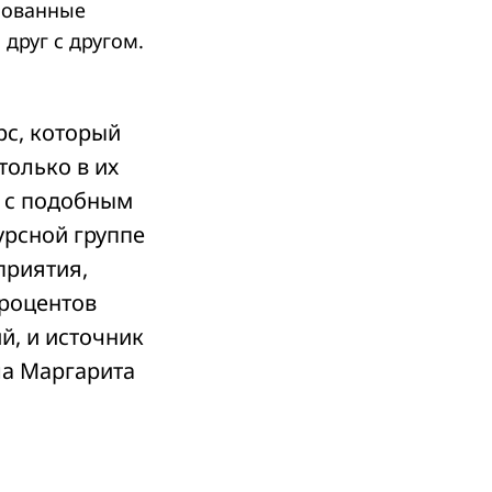
изованные
друг с другом.
рс, который
только в их
я с подобным
урсной группе
приятия,
процентов
й, и источник
ла Маргарита