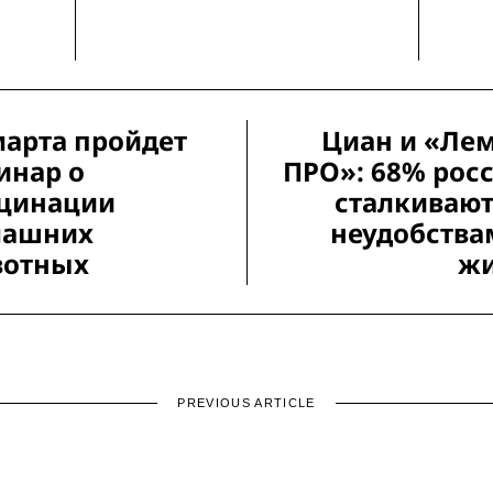
марта пройдет
Циан и «Ле
инар о
ПРО»: 68% рос
цинации
сталкивают
машних
неудобства
вотных
ж
PREVIOUS ARTICLE