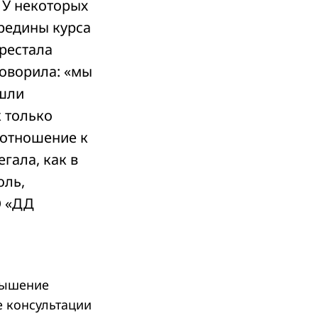
 У некоторых
ередины курса
рестала
говорила: «мы
ишли
к только
 отношение к
егала, как в
оль,
О «ДД
вышение
 консультации