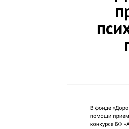
п
пси
В фонде «Доро
помощи приемн
конкурсе БФ «