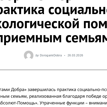
рактика социальн
хологической по
приемным семья
by
DorogamiDobra
26.03.2026
гами Добра» завершилась практика социально-п
ым семьям, реализованная благодаря победе ор
Абсолют-Помощь». Утраченные функции – внимани