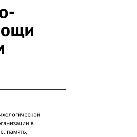
о-
мощи
м
сихологической
ганизации в
е, память,