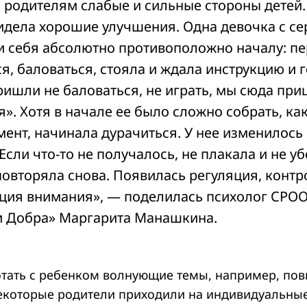
 родителям слабые и сильные стороны детей.
видела хорошие улучшения. Одна девочка с с
ти себя абсолютно противоположно началу: пе
я, баловаться, стояла и ждала инструкцию и 
ришли не баловаться, не играть, мы сюда пр
». Хотя в начале ее было сложно собрать, ка
мент, начинала дурачиться. У нее изменилось
Если что-то не получалось, не плакала и не уб
повторяла снова. Появилась регуляция, контр
ция внимания», — поделилась психолог СРО
 Добра» Маргарита Манашкина.
тать с ребенком волнующие темы, например, по
екоторые родители приходили на индивидуальные