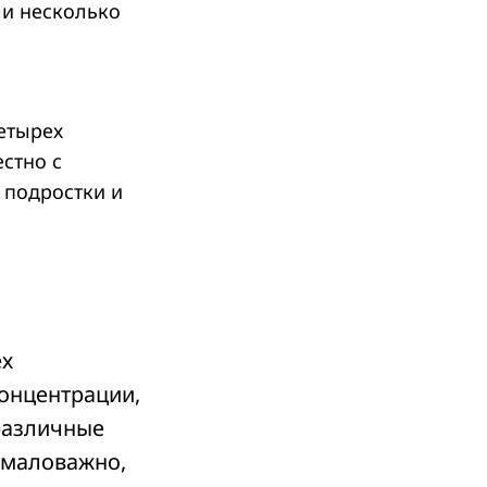
ли несколько
етырех
естно с
 подростки и
ех
концентрации,
различные
емаловажно,