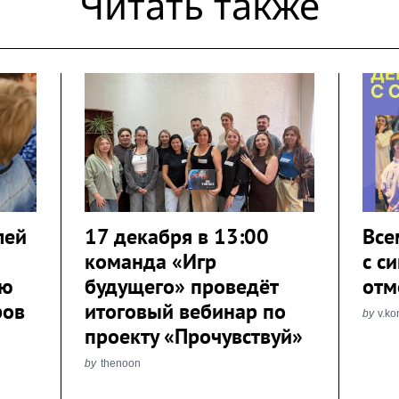
Читать также
лей
17 декабря в 13:00
Все
команда «Игр
с с
ию
будущего» проведёт
отм
ров
итоговый вебинар по
by
v.ko
проекту «Прочувствуй»
by
thenoon