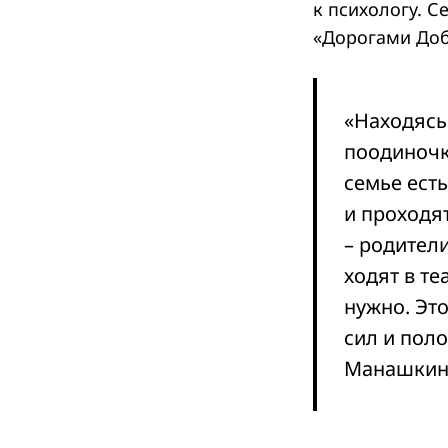
к психологу. 
«Дорогами Доб
Search
for:
«Находясь 
поодиночке
семье есть
и проходят
– родител
ходят в т
нужно. Эт
сил и пол
Манашкин