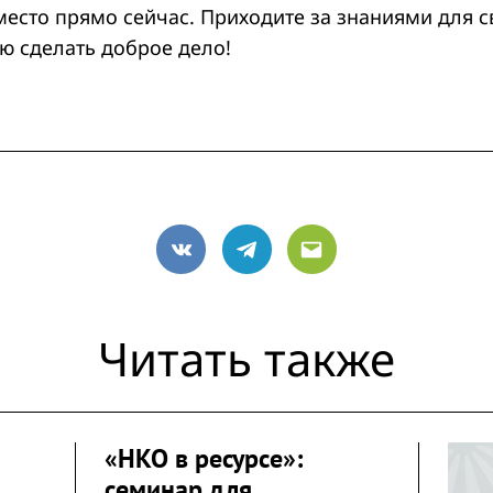
место прямо сейчас. Приходите за знаниями для 
ю сделать доброе дело!
VK
Telegram
Email
Читать также
«НКО в ресурсе»:
семинар для