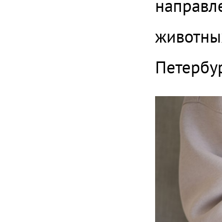
направле
животных
Петербур