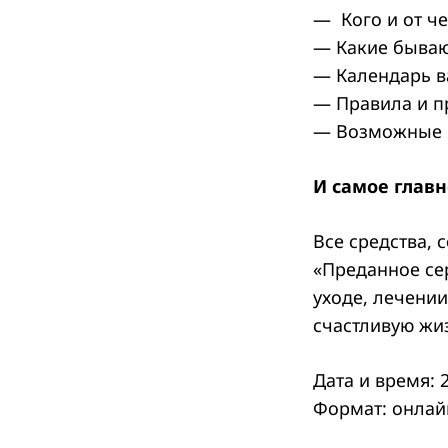
— Кого и от ч
— Какие бываю
— Календарь ва
Search
— Правила и п
for:
— Возможные п
И самое главн
Все средства, 
«Преданное се
уходе, лечении
счастливую жиз
Дата и время: 
Формат: онлай