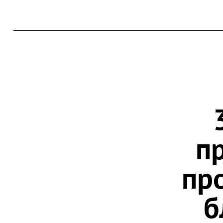
п
пр
б