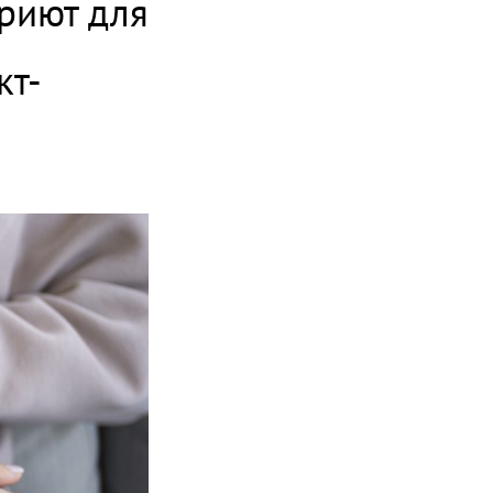
риют для 
кт-