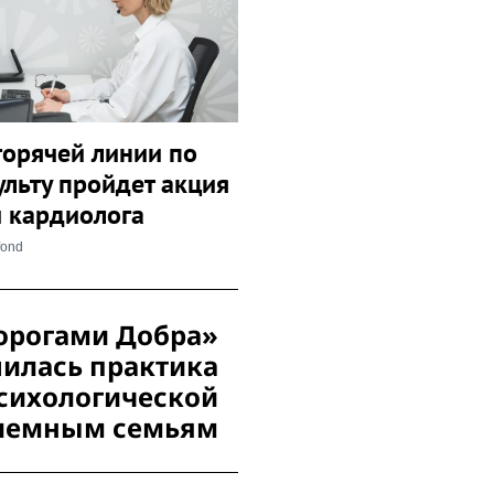
горячей линии по
ульту пройдет акция
 кардиолога
fond
орогами Добра»
илась практика
сихологической
иемным семьям