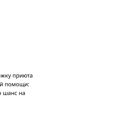
ржку приюта
ей помощи:
о шанс на