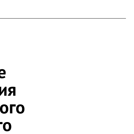
е
ия
ого
го