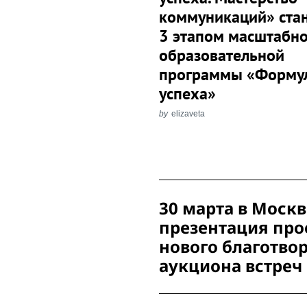
коммуникаций» ста
3 этапом масштабн
образовательной
программы «Форму
успеха»
by
elizaveta
Post
30 марта в Моск
Navigation
презентация про
нового благотво
аукциона встреч