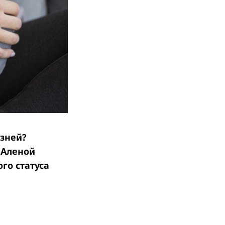
езней?
 Аленой
го статуса