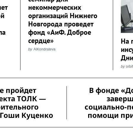
нет
некоммерческих
ой
организаций Нижнего
Новгорода проведет
ла
фонд «АиФ. Доброе
сердце»
На 
инс
by
AlKondrateva
Дни
by
orbi
ве пройдет
В фонде «Д
екта ТОЛК —
заверш
рительного
социально-п
 Гоши Куценко
помощи пр