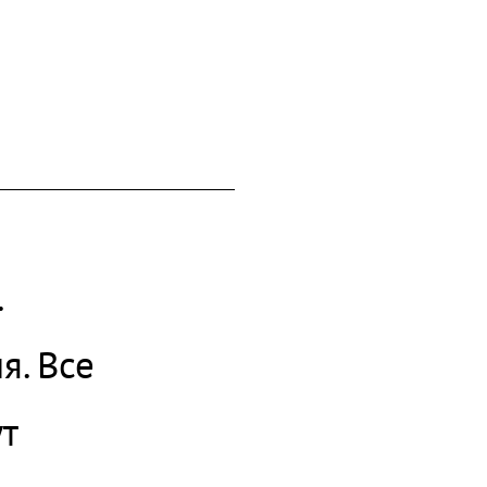
 
. Все 
т 