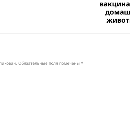
вакцин
домаш
живот
ликован.
Обязательные поля помечены
*