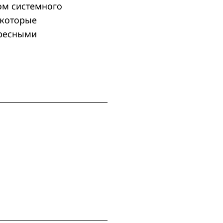
ом системного
 которые
ересными