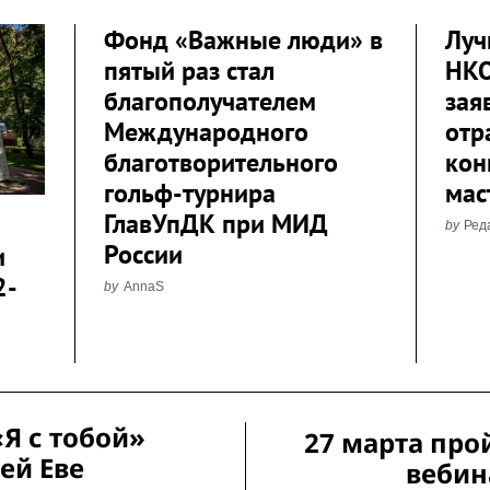
Фонд «Важные люди» в
Луч
пятый раз стал
НКО
благополучателем
зая
Международного
отр
благотворительного
кон
гольф-турнира
мас
ГлавУпДК при МИД
by
Ред
России
и
2-
by
AnnaS
Я с тобой»
27 марта про
ей Еве
вебин