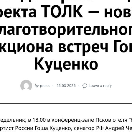
оекта ТОЛК — нов
лаготворительно
кциона встреч Г
Куценко
by
press
26.03.2026
Leave a reply
недельник, в 18.00 в конференц-зале Псков отеля 
ртист России Гоша Куценко, сенатор РФ Андрей Ч