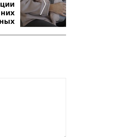
ации
них
ных