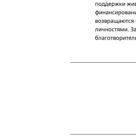
поддержки жив
финансировани
возвращаются 
личностями. З
благотворител