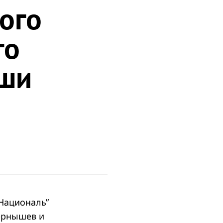
ого
го
оши
“Националь”
ернышев и