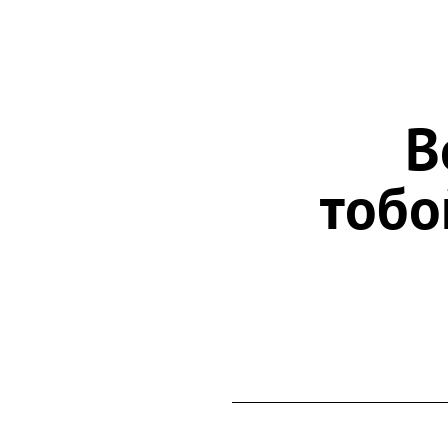
В
тобо