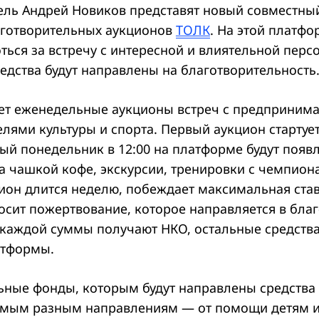
ль Андрей Новиков представят новый совместны
готворительных аукционов
ТОЛК
. На этой платф
ься за встречу с интересной и влиятельной персо
едства будут направлены на благотворительность
ет еженедельные аукционы встреч с предпринима
елями культуры и спорта. Первый аукцион стартуе
ый понедельник в 12:00 на платформе будут появ
а чашкой кофе, экскурсии, тренировки с чемпион
ион длится неделю, побеждает максимальная став
осит пожертвование, которое направляется в бла
 каждой суммы получают НКО, остальные средства
атформы.
ьные фонды, которым будут направлены средства 
амым разным направлениям — от помощи детям и