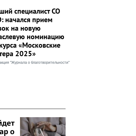
ший специалист СО
: начался прием
вок на новую
аслевую номинацию
курса «Московские
тера 2025»
акция "Журнала о благотворительности"
йдет
ар о