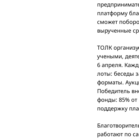
предпринимате
платформу бла
сможет поборот
вырученные ср
ТОЛК организу
учеными, деят
6 апреля. Кажд
лоты: беседы з
форматы. Аукц
Победитель вн
фонды: 85% от
поддержку пл
Благотворител
работают по с