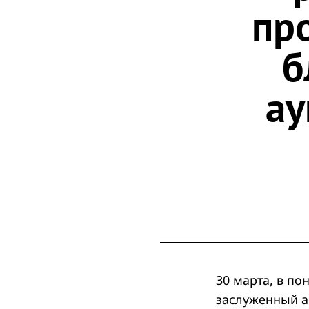
пр
б
ау
30 марта, в по
заслуженный а