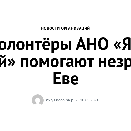
НОВОСТИ ОРГАНИЗАЦИЙ
олонтёры АНО «Я
й» помогают нез
Еве
by
yastoboihelp
26.03.2026