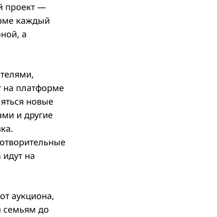
й проект —
орме каждый
ной, а
.
телями,
т на платформе
ляться новые
ами и другие
ка.
готворительные
 идут на
от аукциона,
 семьям до