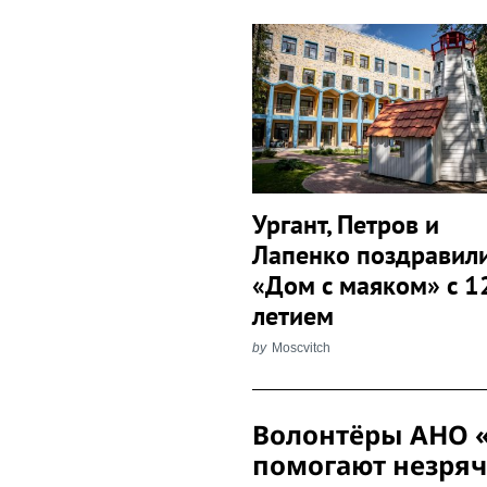
Search
for:
Ургант, Петров и
Лапенко поздравил
«Дом с маяком» с 1
летием
by
Moscvitch
Post
Волонтёры АНО «
Navigation
помогают незряч