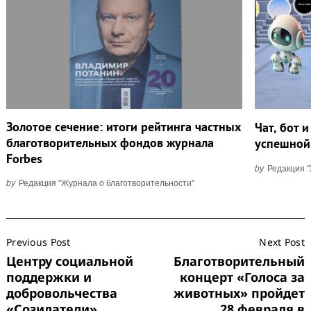
Золотое сечение: итоги рейтинга частных
Чат, бот 
благотворительных фондов журнала
успешной
Forbes
by
Редакция 
by
Редакция "Журнала о благотворительности"
Post
Previous Post
Next Post
Navigation
Центру социальной
Благотворительный
поддержки и
концерт «Голоса за
добровольчества
животных» пройдет
«Созидатели»
28 февраля в