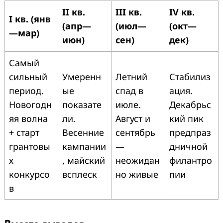
II кв.
III кв.
IV кв.
I кв. (янв
(апр—
(июл—
(окт—
—мар)
июн)
сен)
дек)
Самый
сильный
Умеренн
Летний
Стабилиз
период.
ые
спад в
ация.
Новогодн
показате
июле.
Декабрьс
яя волна
ли.
Август и
кий пик
+ старт
Весенние
сентябрь
предпраз
грантовы
кампании
—
дничной
х
, майский
неожидан
филантро
конкурсо
всплеск
но живые
пии
в