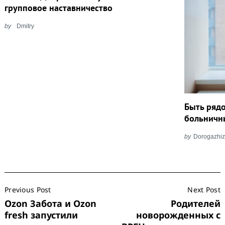
групповое наставничество
by
Dmitry
Быть рядо
больничн
by
Dorogazhiz
Post
Previous Post
Next Post
Navigation
Ozon Забота и Ozon
Родителей
fresh запустили
новорожденных с