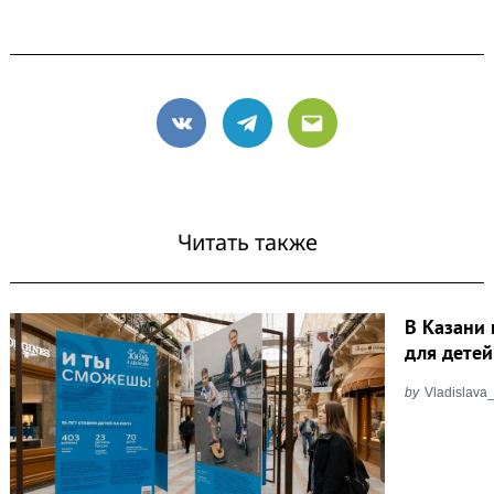
VK
Telegram
Email
Читать также
В Казани
для дете
by
Vladislava