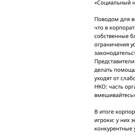
«Социальный н
Поводом для в
что в корпора
собственные б
ограничения у
законодательст
Представители
делать помощь
уходят от сла
НКО: часть ор
вмешивайтесь» 
В итоге корпо
игроки: у них 
конкурентные у