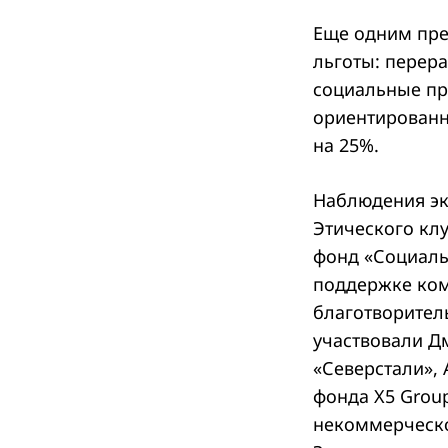
Еще одним пре
льготы: перер
социальные пр
ориентированн
на 25%.
Наблюдения эк
Этического кл
фонд «Социаль
поддержке ком
благотворител
участвовали Д
«Северстали»,
фонда X5 Grou
некоммерческо