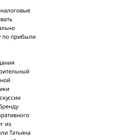
 налоговые
ивать
ально
у по прибыли
дания
орительный
вной
ики
скуссии
бренду
оративного
г из
ели Татьяна