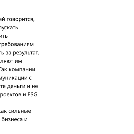
ей говорится,
пускать
ить
 требованиям
 за результат.
оляют им
Так компании
муникации с
те деньги и не
роектов и ESG.
как сильные
 бизнеса и