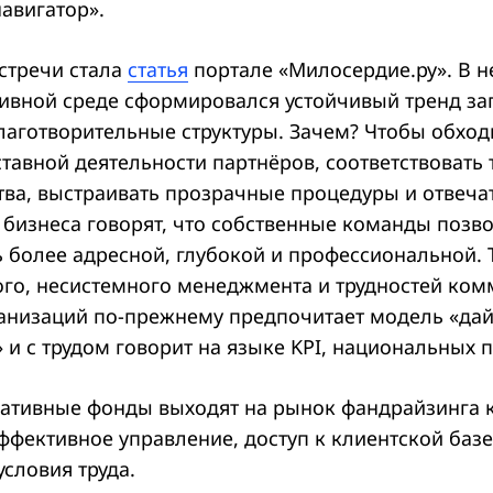
авигатор».
стречи стала
статья
портале «Милосердие.ру». В н
тивной среде сформировался устойчивый тренд за
лаготворительные структуры. Зачем? Чтобы обход
ставной деятельности партнёров, соответствовать
ва, выстраивать прозрачные процедуры и отвечать
 бизнеса говорят, что собственные команды позв
 более адресной, глубокой и профессиональной. 
бого, несистемного менеджмента и трудностей ком
ганизаций по-прежнему предпочитает модель «дай
и с трудом говорит на языке KPI, национальных п
ративные фонды выходят на рынок фандрайзинга 
эффективное управление, доступ к клиентской базе
словия труда.