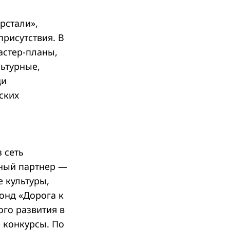
рстали»,
присутствия. В
астер-планы,
льтурные,
щи
ских
 сеть
вный партнер —
е культуры,
онд «Дорога к
ого развития в
 конкурсы. По