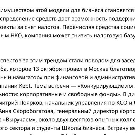
имуществом этой модели для бизнеса становятся
аспределение средств дает возможность поддерж
оекты за счет налогов. Перечисляя средства соци
ым НКО, компания может снизить налоговую баз
спертов за этим трендом стали поводом для засе
уба, которое 13 октября провел в Москве благотв
ный навигатор» при финансовой и администрати
пании Kept. Тема встречи — «Конкурирующие лог
ьности: корпоративные и свободные фонды». В ди
митрий Поярков, начальник управления по КСО и 
 Анна Скоробогатова, генеральный директор корп
p «Выручаем», около двух десятков опытных колле
го сектора и студенты Школы бизнеса. Встречу в