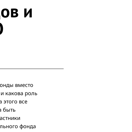
ов и
О
фонды вместо
 и какова роль
 этого все
а быть
частники
ельного фонда