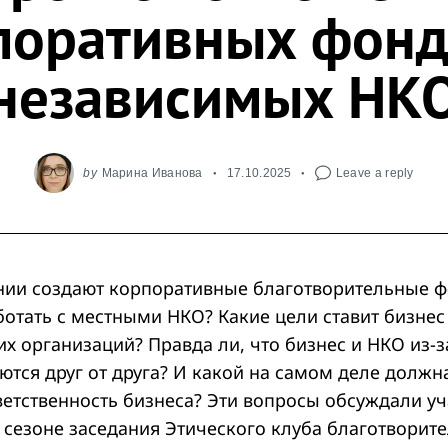
поративных фонд
независимых НК
by
Марина Иванова
17.10.2025
Leave a reply
ии создают корпоративные благотворительные 
ботать с местными НКО? Какие цели ставит бизнес
 организаций? Правда ли, что бизнес и НКО из-за
тся друг от друга? И какой на самом деле должн
ветственность бизнеса? Эти вопросы обсуждали у
м сезоне заседания Этического клуба благотворит