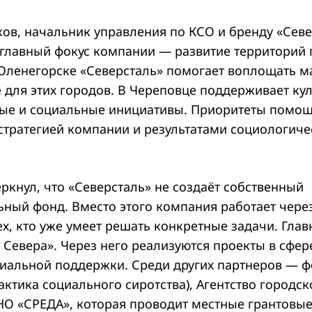
ов, начальник управления по КСО и бренду «Севе
 главный фокус компании — развитие территорий 
Оленегорске «Северсталь» помогает воплощать м
 для этих городов. В Череповце поддерживает ку
ые и социальные инициативы. Приоритеты помо
стратегией компании и результатами социологиче
ркнул, что «Северсталь» не создаёт собственный
ьный фонд. Вместо этого компания работает через
х, кто уже умеет решать конкретные задачи. Гла
Севера». Через него реализуются проекты в сфер
циальной поддержки. Среди других партнеров — ф
ктика социального сиротства), Агентство городск
НО «СРЕДА», которая проводит местные грантовые