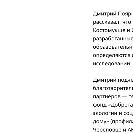
Дмитрий Поярк
рассказал, что
Костомукше и 
разработанные
образовательн
определяются 
исследований.
Дмитрий подче
благотворител
партнёров — те
фонд «Доброта 
экологии и со
дому» (профила
Череповце и А