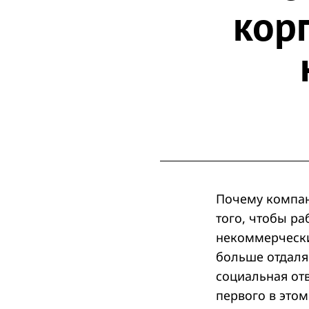
кор
Почему компан
того, чтобы ра
некоммерческих
больше отдаляю
социальная от
первого в это