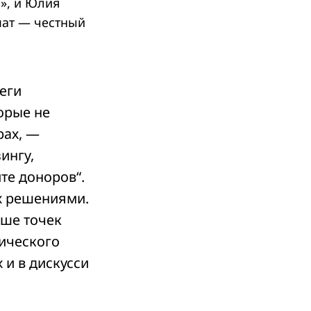
», и Юлия
мат — честный
еги
орые не
рах, —
ингу,
те доноров“.
их решениями.
ьше точек
тического
 и в дискусси