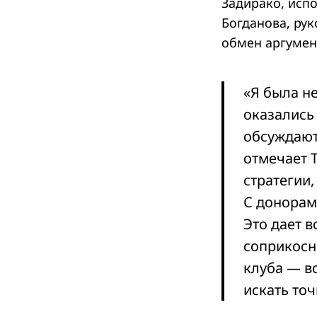
Задирако, исп
Богданова, ру
обмен аргумен
Search
for:
«Я была н
оказались 
обсуждают
отмечает 
стратегии,
С донорам
Это дает 
соприкосн
клуба — в
искать то