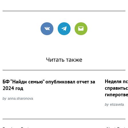
VK
Telegram
Email
Читать также
Неделя пс
БФ “Найди семью” опубликовал отчет за
справитьс
2024 год
гиперотв
by
anna.sharonova
by
elizaveta
Post