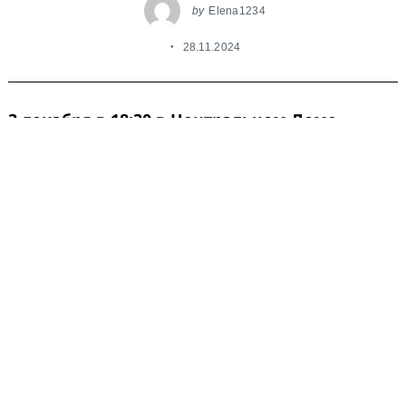
by
Elena1234
28.11.2024
3 декабря в 18:30 в Центральном Доме
Литераторов, ЦДЛ
, в Москве состоится
традиционный благотворительный аукцион
в поддержку Центра лечебной педагогики
«Особое детство»
. Ведущим вечера станет
Иван Ургант.
ЦЛП «Особое
детство» более 35 лет
помогает детям и
взрослым с
особенностями