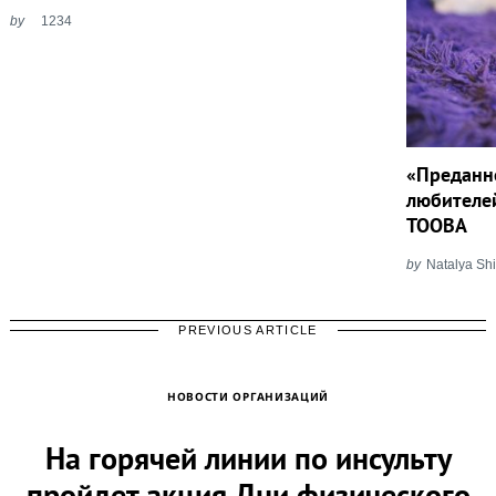
by
1234
«Преданн
любителей
TOOBA
by
Natalya Sh
PREVIOUS ARTICLE
НОВОСТИ ОРГАНИЗАЦИЙ
На горячей линии по инсульту
пройдет акция Дни физического