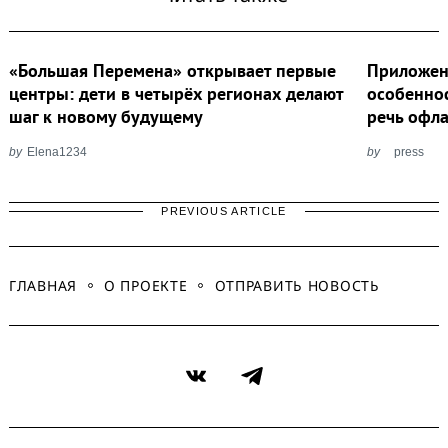
«Большая Перемена» открывает первые
Приложен
центры: дети в четырёх регионах делают
особеннос
шаг к новому будущему
речь офл
by
Elena1234
by
press
PREVIOUS ARTICLE
ГЛАВНАЯ
О ПРОЕКТЕ
ОТПРАВИТЬ НОВОСТЬ
VK
Telegram