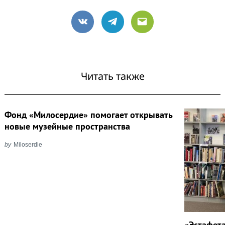
VK
Telegram
Email
Читать также
Фонд «Милосердие» помогает открывать
новые музейные пространства
by
Miloserdie
«Эстафет