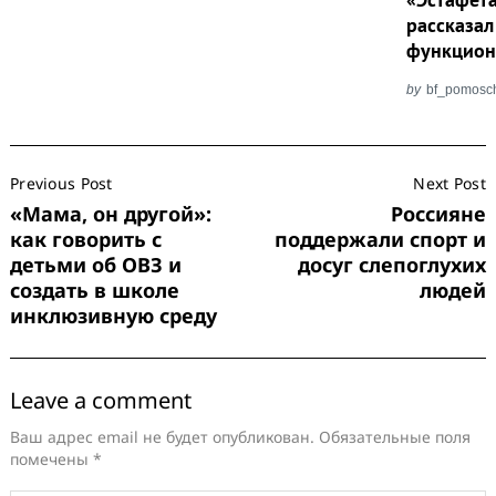
рассказал
функцион
by
bf_pomosc
Post
Previous Post
Next Post
Navigation
«Мама, он другой»:
Россияне
как говорить с
поддержали спорт и
детьми об ОВЗ и
досуг слепоглухих
создать в школе
людей
инклюзивную среду
Leave a comment
Ваш адрес email не будет опубликован.
Обязательные поля
помечены
*