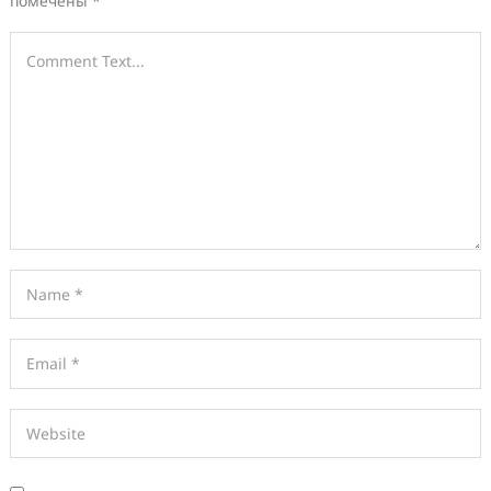
помечены
*