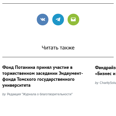
VK
Telegram
Email
Читать также
Фонд Потанина принял участие в
Фандрайз
торжественном заседании Эндаумент-
«Бизнес и
фонда Томского государственного
by
CharitySolu
университета
by
Редакция "Журнала о благотворительности"