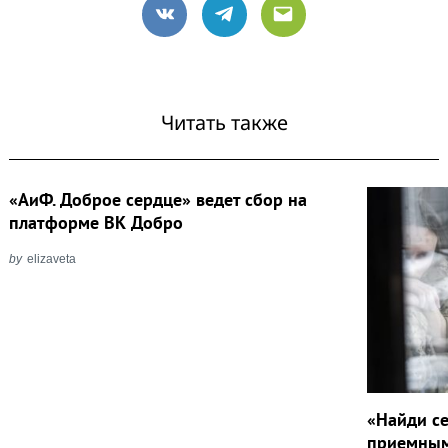
VK
Telegram
Email
Читать также
«АиФ. Доброе сердце» ведет сбор на
платформе ВК Добро
by
elizaveta
«Найди с
приемным