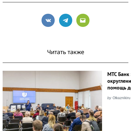
VK
Telegram
Email
Читать также
МТС Банк 
округлени
помощь д
by
Otkaznikiru