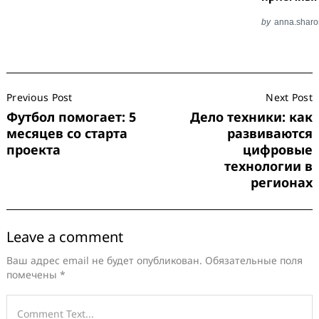
by
anna.shar
Post
Previous Post
Next Post
Navigation
Футбол помогает: 5
Дело техники: как
месяцев со старта
развиваются
проекта
цифровые
технологии в
регионах
Leave a comment
Ваш адрес email не будет опубликован.
Обязательные поля
помечены
*