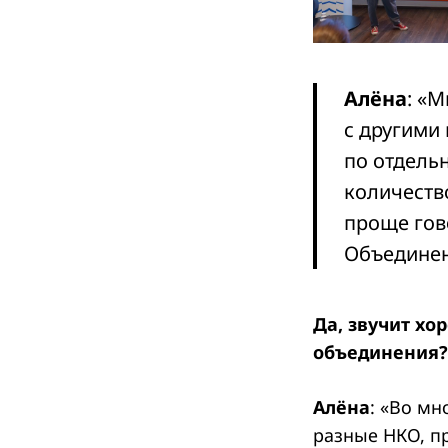
Алёна
: «
с другими
по отдель
количеств
проще гов
Объединен
Да, звучит хо
объединения?
Алёна
: «Во м
разные НКО, п