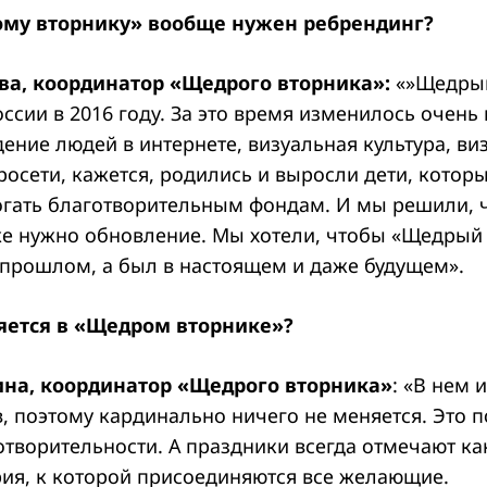
му вторнику» вообще нужен ребрендинг?
ва, координатор «Щедрого вторника»:
«»Щедрый
оссии в 2016 году. За это время изменилось очень
дение людей в интернете, визуальная культура, ви
осети, кажется, родились и выросли дети, котор
гать благотворительным фондам. И мы решили, 
же нужно обновление. Мы хотели, чтобы «Щедрый
в прошлом, а был в настоящем и даже будущем».
яется в «Щедром вторнике»?
ина, координатор «Щедрого вторника»
: «В нем 
, поэтому кардинально ничего не меняется. Это 
творительности. А праздники всегда отмечают как 
рия, к которой присоединяются все желающие.