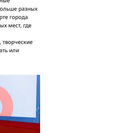
ьные
больше разных
рте города
ых мест, где
, творческие
ать или