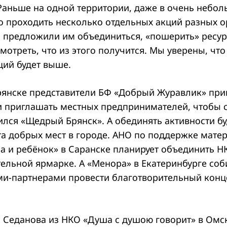
Раньше на одной территории, даже в очень небо
ло проходить несколько отдельных акций разных о
ы предложили им объединиться, «пошерить» ресур
мотреть, что из этого получится. Мы уверены, что
ций будет выше.
рянске представители БФ «Добрый Журавлик» пр
и приглашать местных предпринимателей, чтобы
ился «Щедрый Брянск». А обединять активности бу
та добрых мест в городе. АНО по поддержке мате
ма и ребёнок» в Саранске планирует объединить Н
ельной ярмарке. А «Менора» в Екатеринбурге соб
ми-партнерами провести благотворительный конце
а Седанова из НКО «Душа с душою говорит» в Омс