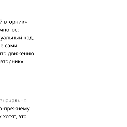
 вторник»
 многое:
зуальный код,
ые сами
что движению
 вторник»
изначально
по-прежнему
хотят, это