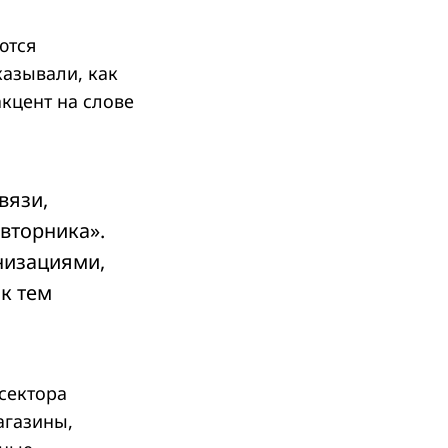
ются
казывали, как
акцент на слове
вязи,
вторника».
низациями,
к тем
сектора
агазины,