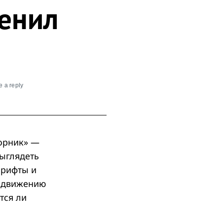
менил
 a reply
торник» —
выглядеть
шрифты и
м движению
тся ли