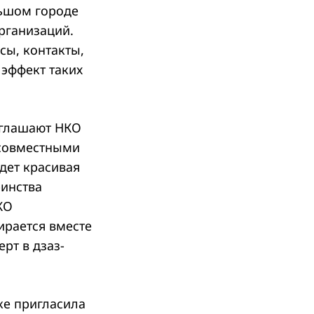
льшом городе
рганизаций.
сы, контакты,
 эффект таких
иглашают НКО
 совместными
дет красивая
ринства
КО
ирается вместе
рт в дзаз-
ке пригласила