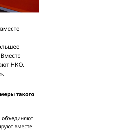
 вместе
м
большее
 Вместе
ают НКО.
».
имеры такого
» объединяют
ируют вместе