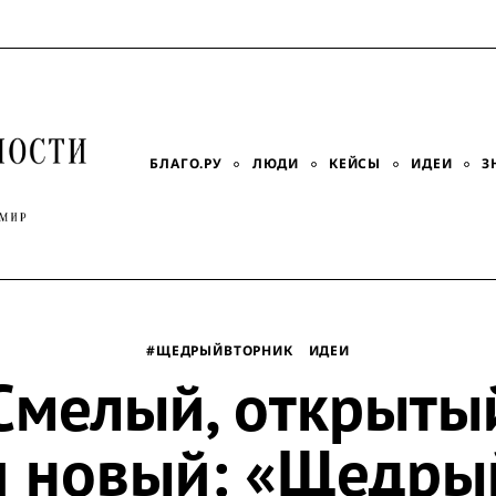
БЛАГО.РУ
ЛЮДИ
КЕЙСЫ
ИДЕИ
З
#ЩЕДРЫЙВТОРНИК
ИДЕИ
Смелый, открыты
и новый: «Щедры