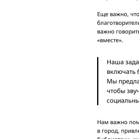
Еще важно, чт
благотворител
Search
важно говорить
for:
«вместе».
Наша зада
включать 
Мы предла
чтобы зву
социальны
Нам важно пом
в город, прив