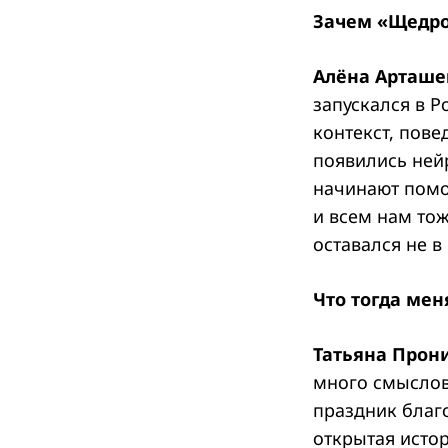
Зачем «Щедро
Алёна Арташе
запускался в Р
контекст, пове
появились нейр
начинают помо
и всем нам то
оставался не 
Что тогда мен
Татьяна Прон
много смыслов
праздник благо
открытая исто