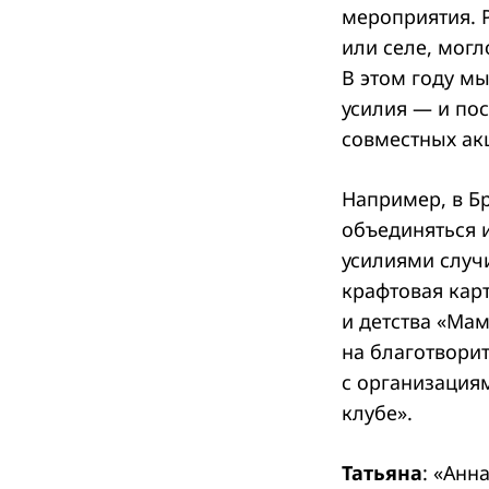
мероприятия. 
или селе, мог
В этом году м
усилия — и пос
совместных ак
Например, в Б
объединяться 
усилиями случ
крафтовая кар
и детства «Ма
на благотворит
с организация
клубе».
Татьяна
: «Анн