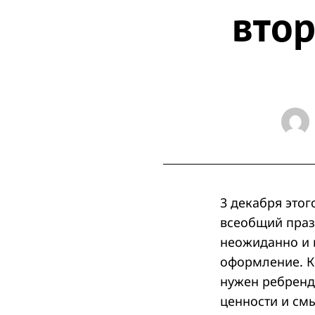
втор
3 декабря этог
всеобщий празд
неожиданно и п
оформление. К
нужен ребренд
ценности и см