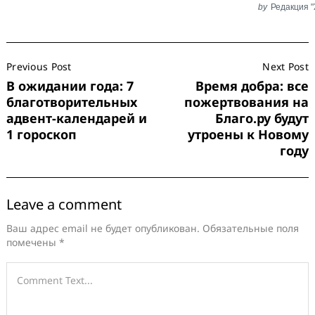
by
Редакция 
Post
Previous Post
Next Post
Navigation
В ожидании года: 7
Время добра: все
благотворительных
пожертвования на
адвент-календарей и
Благо.ру будут
1 гороскоп
утроены к Новому
году
Leave a comment
Ваш адрес email не будет опубликован.
Обязательные поля
помечены
*