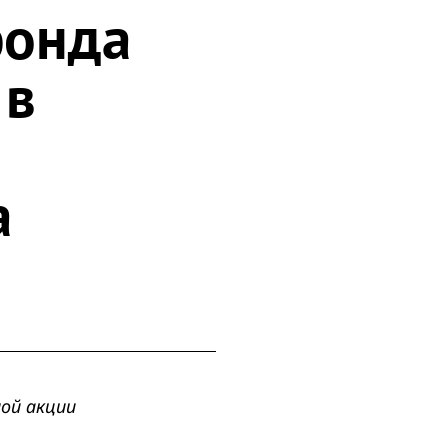
фонда
 в
а
ой акции