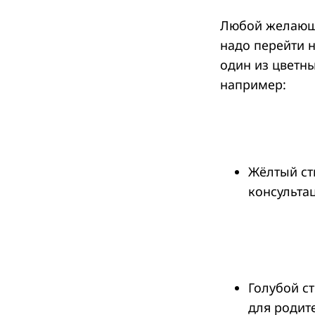
Любой желающи
надо перейти 
один из цветн
например:
Жёлтый ст
консульта
Голубой ст
для родит