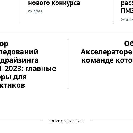
нового конкурса
рас
ПМ
by
press
by
Sal
ор
Об
ледований
Акселераторе 
драйзинга
команде кото
1-2023: главные
ры для
ктиков
PREVIOUS ARTICLE