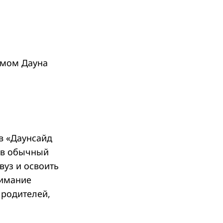
ромом Дауна
в «Даунсайд
и в обычный
вуз и освоить
нимание
 родителей,