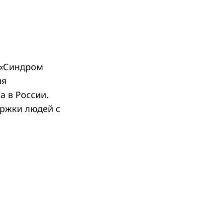
 «Синдром
ия
 в России.
ержки людей с