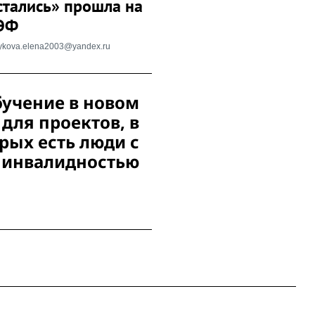
стались» прошла на
ЭФ
tykova.elena2003@yandex.ru
учение в новом
для проектов, в
рых есть люди с
инвалидностью