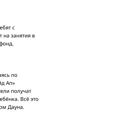
ебят с
 на занятия в
фонд.
аясь по
йд Ап»
тели получат
ебёнка. Всё это
ом Дауна.