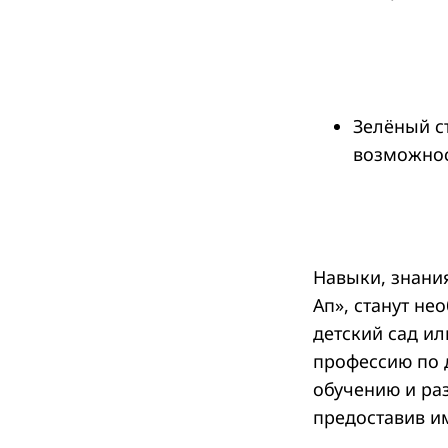
Search
for:
Зелёный с
возможнос
Навыки, знани
Ап», станут не
детский сад ил
профессию по 
обучению и ра
предоставив и