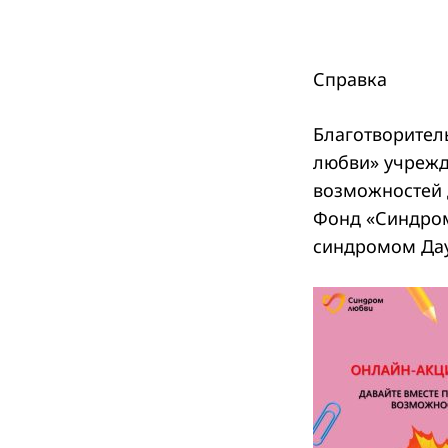
Справка
Благотворител
любви» учрежд
возможностей 
Фонд «Синдром
синдромом Дау