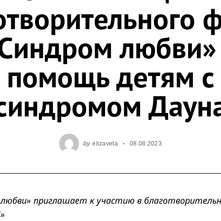
отворительного 
Синдром любви»
помощь детям с
синдромом Даун
by
elizaveta
08.08.2023
 любви» приглашает к участию в благотворительн
!»