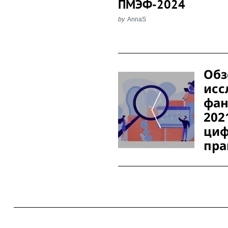
ПМЭФ-2024
by
AnnaS
Post
Обз
Navigation
исс
фан
202
циф
пра