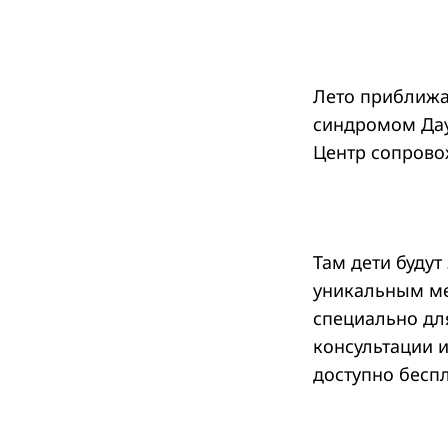
Лето приближае
синдромом Даун
Центр сопрово
Там дети будут
уникальным ме
специально дл
консультации и
доступно бесп