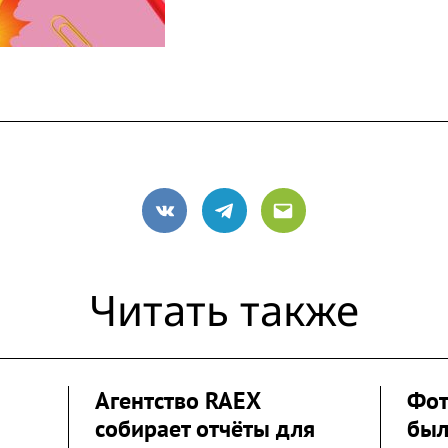
VK
Telegram
Email
Читать также
Агентство RAEX
Фот
собирает отчёты для
был