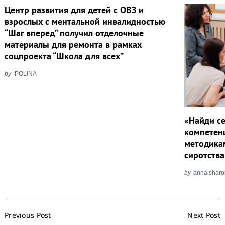
Центр развития для детей с ОВЗ и
взрослых с ментальной инвалидностью
“Шаг вперед” получил отделочные
материалы для ремонта в рамках
соцпроекта “Школа для всех”
by
POLINA
«Найди с
компетен
методика
сиротства
by
anna.shar
Post
Previous Post
Next Post
Navigation