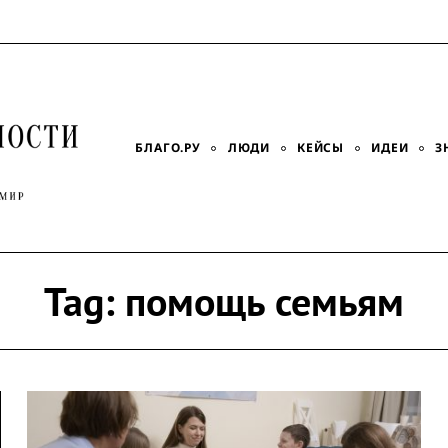
БЛАГО.РУ
ЛЮДИ
КЕЙСЫ
ИДЕИ
З
Tag:
помощь семьям