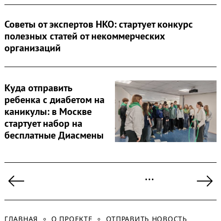
Советы от экспертов НКО: стартует конкурс
полезных статей от некоммерческих
организаций
Куда отправить
ребенка с диабетом на
каникулы: в Москве
стартует набор на
бесплатные Диасмены
Пагинация
…
записей
Previous
Ne
Page
Pa
ГЛАВНАЯ
О ПРОЕКТЕ
ОТПРАВИТЬ НОВОСТЬ