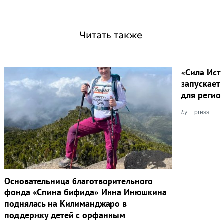
Читать также
«Сила Ис
запускае
для реги
by
press
Основательница благотворительного
фонда «Спина бифида» Инна Инюшкина
поднялась на Килиманджаро в
поддержку детей с орфанным