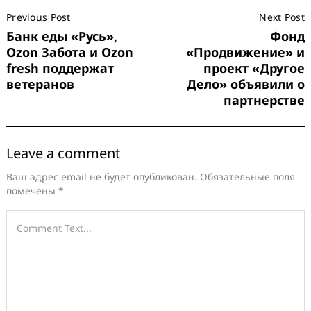
Post
Previous Post
Next Post
Navigation
Банк еды «Русь»,
Фонд
Ozon Забота и Ozon
«Продвижение» и
fresh поддержат
проект «Другое
ветеранов
Дело» объявили о
партнерстве
Leave a comment
Ваш адрес email не будет опубликован.
Обязательные поля
помечены
*