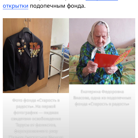
открытки
подопечным фонда.
Екатерина Федоровна
Власова, одна из подопечных
Фото фонда «Старость в
фонда «Старость в радость»
радость». На первой
фотографии — пиджак
свидетеля освобождения
Тарусы от фашистов,
форсировавшего реку
Жиздру Александра Ильича