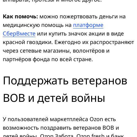
Как помочь:
можно пожертвовать деньги на
медицинскую помощь на
платформе
СберВместе
или купить значок акции в виде
красной гвоздики. Ежегодно их распространяют
через сетевые магазины, волонтёров и
партнёров фонда по всей стране.
Search
for:
Поддержать ветеранов
ВОВ и детей войны
У пользователей маркетплейса Оzon есть
возможность поздравить ветеранов ВОВ и
детей войны. Ozon Забота, Ozon fresh и банк