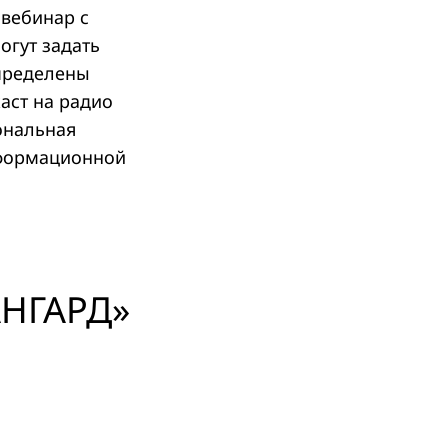
 вебинар с
огут задать
определены
каст на радио
ональная
нформационной
АНГАРД»