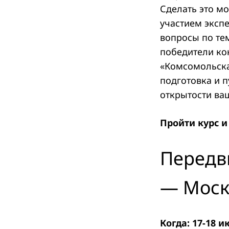
Сделать это мо
участием эксп
вопросы по те
победители кон
«Комсомольска
подготовка и 
открытости ваш
Пройти курс и
Передв
— Моск
Когда: 17-18 и