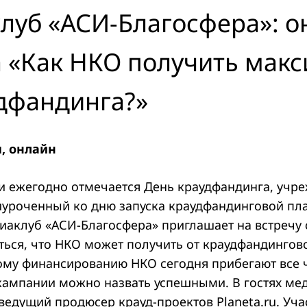
луб «АСИ-Благосфера»: о
а «Как НКО получить мак
удфандинга?»
я, онлайн
ии ежегодно отмечается День краудфандинга, учр
риуроченный ко дню запуска краудфандинговой п
диаклуб «АСИ-Благосфера» приглашает на встречу
ться, что НКО может получить от краудфандингов
ому финансированию НКО сегодня прибегают все 
 кампании можно назвать успешными. В гостях ме
ведущий продюсер крауд-проектов Planeta.ru. Уча