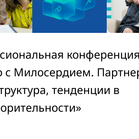
сиональная конференци
о с Милосердием. Партне
руктура, тенденции в
ворительности»