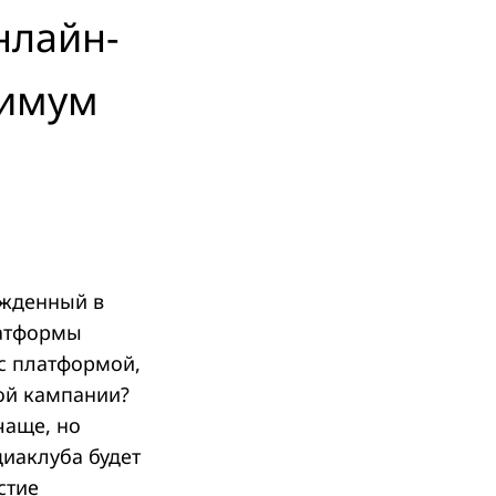
нлайн-
симум
ежденный в
латформы
 с платформой,
ой кампании?
чаще, но
диаклуба будет
стие