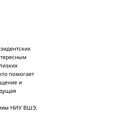
зидентских
интересным
близких
что помогает
бщение и
едущая
иям НИУ ВШЭ.