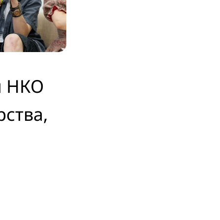
я НКО
рства,