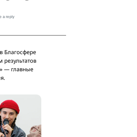
 a reply
в Благосфере
м результатов
и» — главные
я.