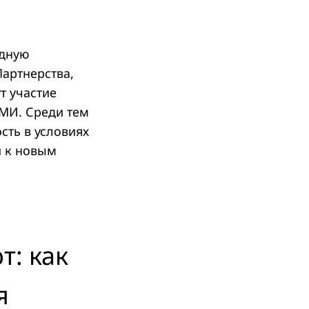
одную
артнерства,
т участие
СМИ. Среди тем
сть в условиях
и к новым
т: как
я