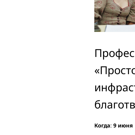
Профес
«Прост
инфраст
благот
Когда
:
9 июня