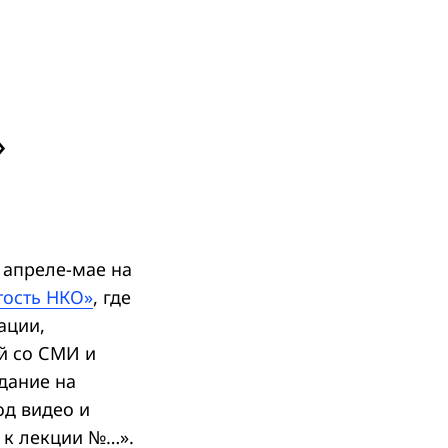
»
 апреле-мае на
ость НКО»
, где
ации,
й со СМИ и
дание на
од видео и
е к лекции №…».