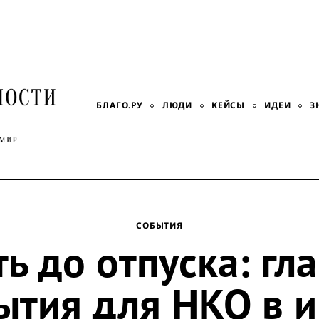
БЛАГО.РУ
ЛЮДИ
КЕЙСЫ
ИДЕИ
З
СОБЫТИЯ
ть до отпуска: гл
ытия для НКО в 