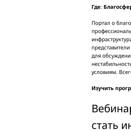
Где
:
Благосфера
Портал о благ
профессиональ
инфраструктура
представители
для обсуждения
нестабильности
условиям. Всег
Изучить прог
Вебина
стать 