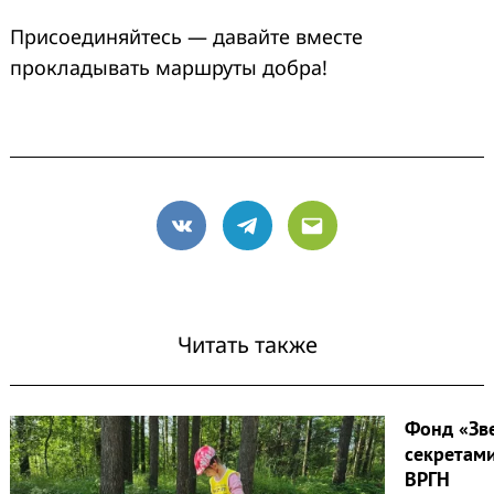
Присоединяйтесь — давайте вместе
прокладывать маршруты добра!
VK
Telegram
Email
Читать также
Фонд «Зв
секретам
ВРГН