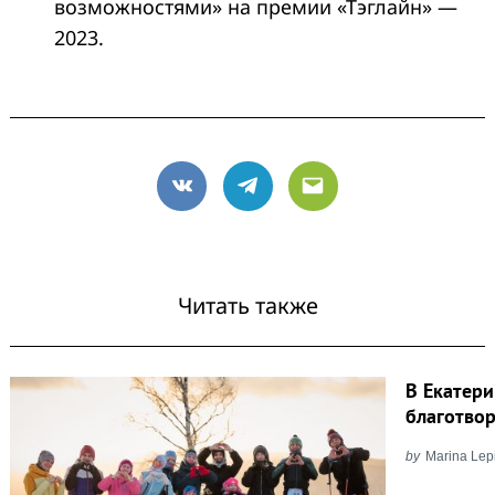
возможностями» на премии «Тэглайн» —
2023.
VK
Telegram
Email
Читать также
В Екатер
благотво
by
Marina Lep