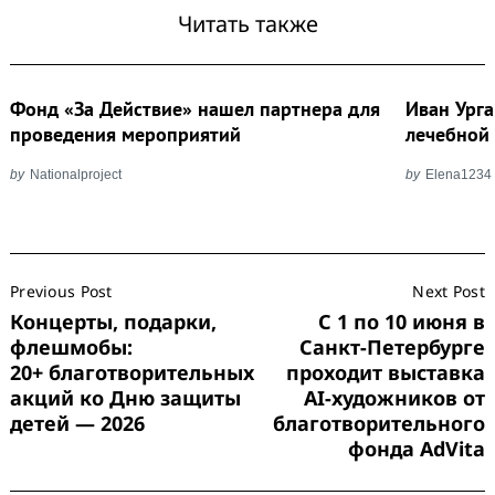
Читать также
Фонд «За Действие» нашел партнера для
Иван Урга
проведения мероприятий
лечебной
by
Nationalproject
by
Elena1234
Post
Previous Post
Next Post
Navigation
Концерты, подарки,
С 1 по 10 июня в
флешмобы:
Санкт-Петербурге
20+ благотворительных
проходит выставка
акций ко Дню защиты
AI-художников от
детей — 2026
благотворительного
фонда AdVita