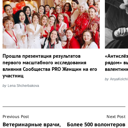
Прошла презентация результатов
«Антислё
первого масштабного исследования
рядом» в
влияния Сообщества PRO Женщин на его
валентинк
участниц
by
AnyaKolch
by
Lena Shcherbakova
Post
Previous Post
Next Post
Navigation
Ветеринарные врачи,
Более 500 волонтеров