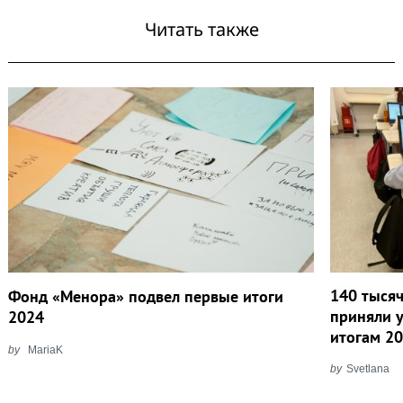
Читать также
140 тыся
Фонд «Менора» подвел первые итоги
приняли у
2024
итогам 20
by
MariaK
by
Svetlana