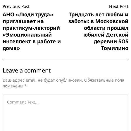
Previous Post
Next Post
Navigation
АНО «Люди труда»
Тридцать лет любви и
приглашает на
заботы: в Московской
практикум-лекторий
области прошёл
«Эмоциональный
юбилей Детской
интеллект в работе и
деревни SOS
дома»
Томилино
Leave a comment
Ваш адрес email не будет опубликован.
Обязательные поля
помечены
*