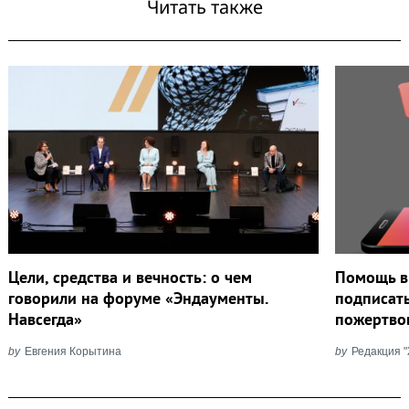
Читать также
Search
for:
Цели, средства и вечность: о чем
Помощь в 
говорили на форуме «Эндаументы.
подписат
Навсегда»
пожертво
by
Евгения Корытина
by
Редакция 
Post