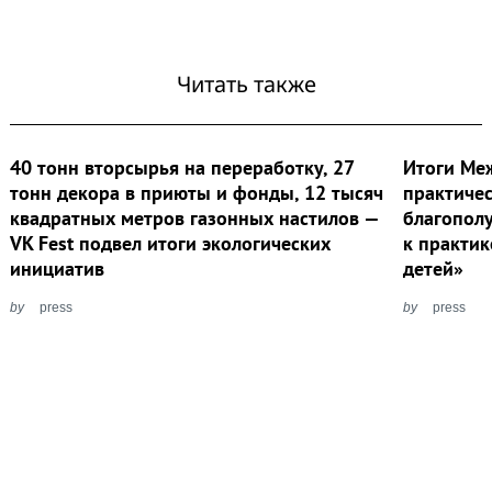
Читать также
40 тонн вторсырья на переработку, 27
Итоги Ме
тонн декора в приюты и фонды, 12 тысяч
практиче
квадратных метров газонных настилов —
благополу
VK Fest подвел итоги экологических
к практик
инициатив
детей»
by
press
by
press