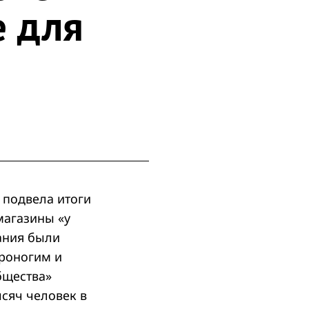
е для
 подвела итоги
магазины «у
ания были
роногим и
бщества»
сяч человек в