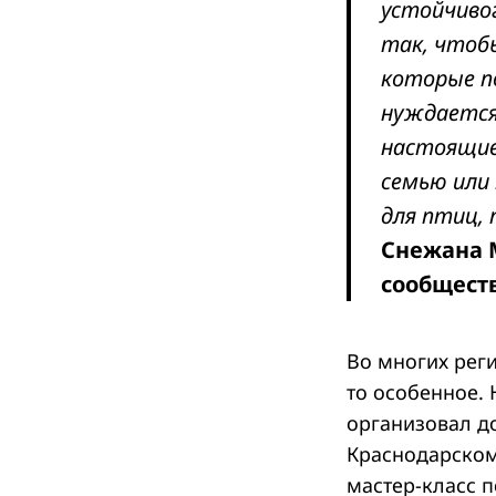
устойчиво
так, чтобы
которые по
Search
нуждается 
for:
настоящие
семью или
для птиц, 
Снежана 
сообществ
Во многих реги
то особенное.
организовал д
Краснодарском 
мастер-класс 