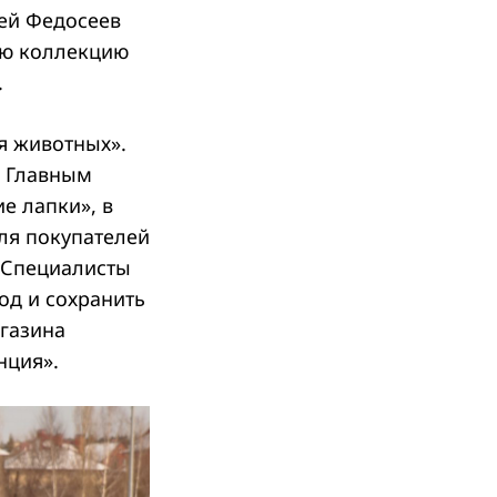
рей Федосеев
ую коллекцию
.
я животных».
. Главным
е лапки», в
ля покупателей
. Специалисты
од и сохранить
газина
нция».