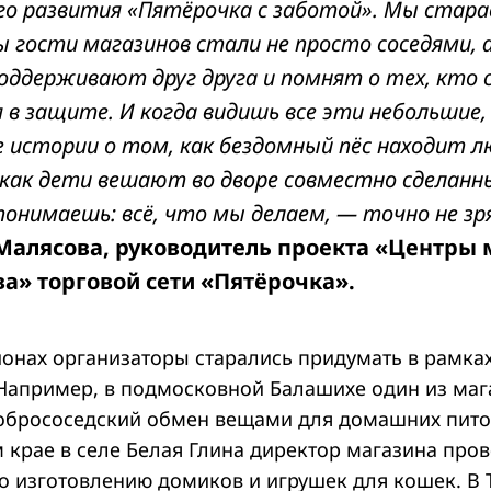
го развития «Пятёрочка с заботой». Мы стара
 гости магазинов стали не просто соседями, 
ддерживают друг друга и помнят о тех, кто с
в защите. И когда видишь все эти небольшие,
 истории о том, как бездомный пёс находит 
 как дети вешают во дворе совместно сделан
понимаешь: всё, что мы делаем, — точно не зр
Малясова, руководитель проекта «Центры 
а» торговой сети «Пятёрочка».
онах организаторы старались придумать в рамках
 Например, в подмосковной Балашихе один из маг
обрососедский обмен вещами для домашних пито
крае в селе Белая Глина директор магазина пров
по изготовлению домиков и игрушек для кошек. В