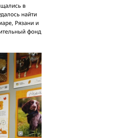
ещались в
удалось найти
аре, Рязани и
рительный фонд