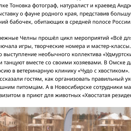
лке Тоновка фотограф, натуралист и краевед Анд
ыставку о фауне родного края, представив больш
ий бабочек, обитающих в средней полосе России
режные Челны прошёл цикл мероприятий «Всё дл
ючала игры, творческие номера и мастер-классы
о выступление необычного коллектива «Удмуртски
и танцуют вместе со своими хозяевами. В Омске д
рсию в ветеринарную клинику «Чудо с хвостиком»
сказали гостям, как организовать правильный ух
шним питомцам. А в Новосибирске сотрудники ма
визитом в приют для животных «Хвостатая резиде