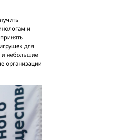
олучить
инологам и
 принять
 игрушек для
к и небольшие
ие организации