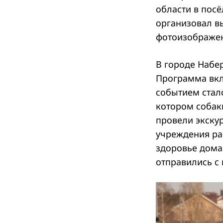
области в посё
организовал в
фотоизображен
В городе Набе
Программа вкл
событием стал
котором собак
провели экску
учреждения рас
здоровье дома
отправились с 