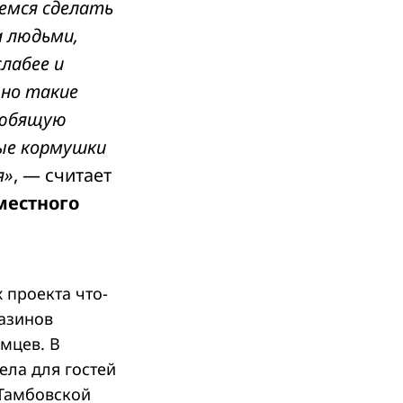
емся сделать
а людьми,
лабее и
 но такие
любящую
ные кормушки
я»
, — считает
местного
 проекта что-
азинов
мцев. В
ела для гостей
 Тамбовской