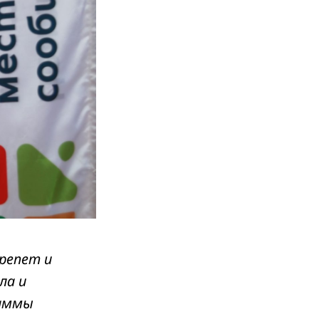
репет и
ла и
раммы