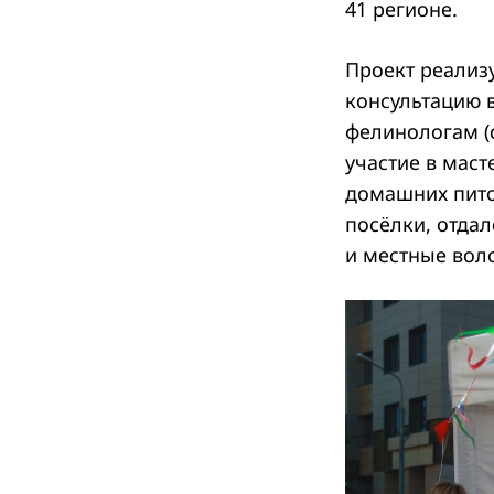
41 регионе.
Проект реализу
консультацию 
фелинологам (
участие в маст
домашних пито
посёлки, отда
и местные вол