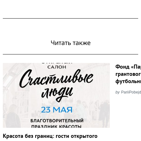
Читать также
Фонд «Па
грантовог
футбольн
by
PariiPobejd
Красота без границ: гости открытого