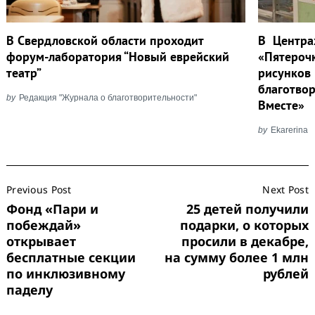
В Свердловской области проходит
В Центра
форум-лаборатория “Новый еврейский
«Пятероч
театр”
рисунков
благотво
by
Редакция "Журнала о благотворительности"
Вместе»
by
Ekarerina
Post
Previous Post
Next Post
Navigation
Фонд «Пари и
25 детей получили
побеждай»
подарки, о которых
открывает
просили в декабре,
бесплатные секции
на сумму более 1 млн
по инклюзивному
рублей
паделу