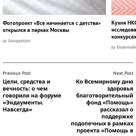
Кухня НК
Фотопроект «Все начинается с детства»
исследов
открылся в парках Москвы
конкурса
by
Dorogazhizni
by
EkaterinaB
Post
Previous Post
Next Post
Navigation
Цели, средства и
Ко Всемирному дню
вечность: о чем
здоровья
говорили на форуме
благотворительный
«Эндаументы.
фонд «Помощь»
Навсегда»
рассказал о
поддержке
подопечных в рамках
проекта «Помощь в