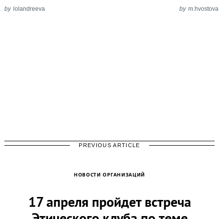
by
lolandreeva
by
m.hvostova
PREVIOUS ARTICLE
НОВОСТИ ОРГАНИЗАЦИЙ
17 апреля пройдет встреча
Этического клуба по теме