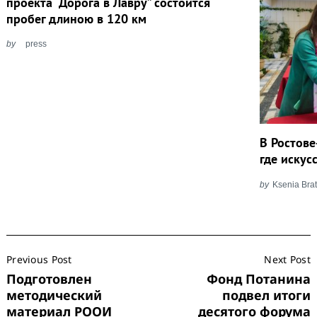
проекта “Дорога в Лавру” состоится
пробег длиною в 120 км
by
press
В Ростове
где искус
by
Ksenia Bra
Post
Previous Post
Next Post
Navigation
Подготовлен
Фонд Потанина
методический
подвел итоги
материал РООИ
десятого форума