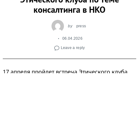
консалтинга в НКО
by
press
06.04.2026
Leave a reply
17 апреля пройдет встреча Этического клуба
по теме «Консультантом может быть каждый
или выжженная земля и работа
с пострадавшими»
Место и время: 17
апреля с 15 до 17 в офисе
КЭПТ