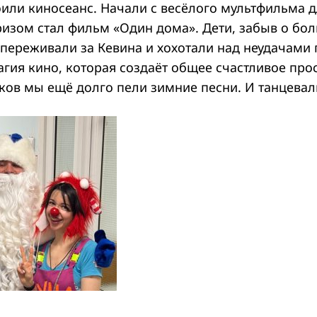
оили киносеанс. Начали с весёлого мультфильма д
изом стал фильм «Один дома». Дети, забыв о бо
 переживали за Кевина и хохотали над неудачами 
агия кино, которая создаёт общее счастливое про
ков мы ещё долго пели зимние песни. И танцевал