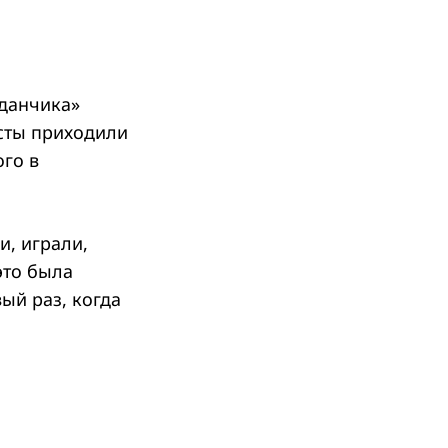
оданчика»
сты приходили
ого в
и, играли,
это была
ый раз, когда