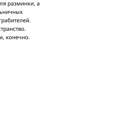
ля разминки, а
льничных
грабителей.
странство.
и, конечно.