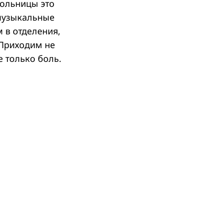
больницы это
 музыкальные
 в отделения,
 Приходим не
е только боль.