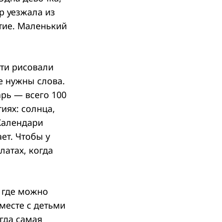
р уезжала из
тие. Маленький
ети рисовали
не нужны слова.
арь — всего 100
иях: солнца,
 Календари
ет. Чтобы у
латах, когда
 где можно
вместе с детьми
гда самая