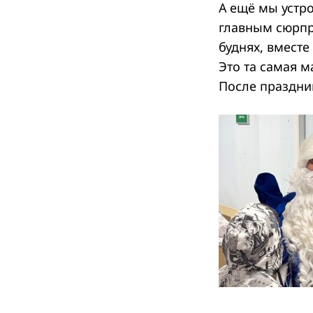
А ещё мы устр
главным сюрпр
буднях, вместе
Это та самая м
Search
for:
После праздни