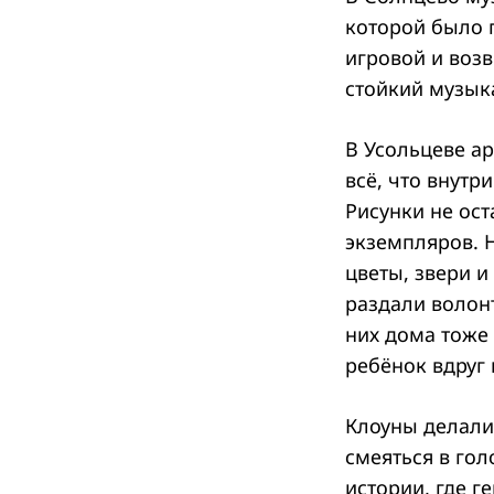
которой было п
игровой и воз
стойкий музык
В Усольцеве ар
всё, что внутр
Рисунки не ост
экземпляров. Н
цветы, звери и
раздали волонт
них дома тоже 
ребёнок вдруг 
Клоуны делали
смеяться в гол
истории, где г