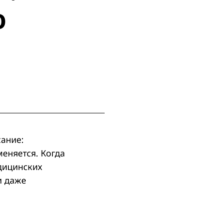
о
сание:
меняется. Когда
едицинских
и даже