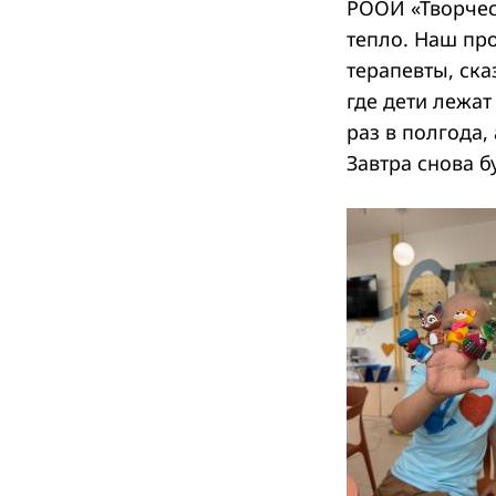
РООИ «Творческ
тепло. Наш пр
терапевты, ск
где дети лежат
раз в полгода,
Завтра снова б