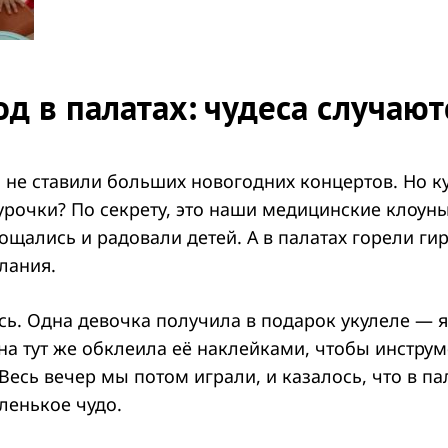
д в палатах: чудеса случают
 не ставили больших новогодних концертов. Но к
урочки? По секрету, это наши медицинские клоуны
щались и радовали детей. А в палатах горели гир
лания.
сь. Одна девочка получила в подарок укулеле — я
а тут же обклеила её наклейками, чтобы инструм
Весь вечер мы потом играли, и казалось, что в па
ленькое чудо.