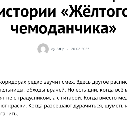
истории «Жёлтог
чемоданчика»
by
Art-p
20.03.2026
оридорах редко звучит смех. Здесь другое распи
ельницы, обходы врачей. Но есть дни, когда всё 
ят не с градусником, а с гитарой. Когда вместо м
ают краски. Когда разрешают дурачиться, шуметь 
ганить.