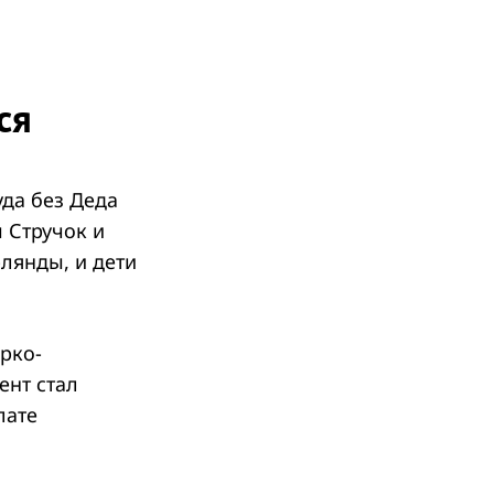
ся
уда без Деда
 Стручок и
лянды, и дети
рко-
ент стал
лате