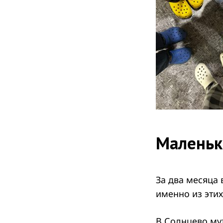
Маленьк
За два месяца 
именно из эти
В Солнцево му