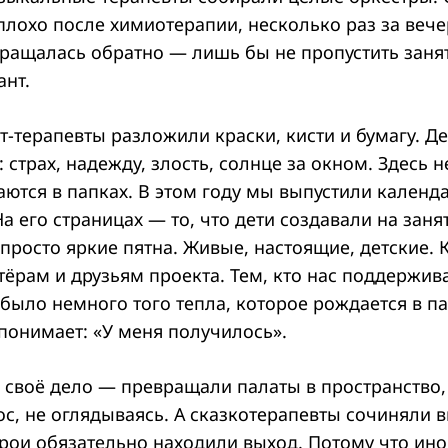
лохо после химиотерапии, несколько раз за вече
вращалась обратно — лишь бы не пропустить заня
ант.
т-терапевты разложили краски, кисти и бумагу. Д
и: страх, надежду, злость, солнце за окном. Здесь 
аются в папках. В этом году мы выпустили календ
а его страницах — то, что дети создавали на занят
 просто яркие пятна. Живые, настоящие, детские.
ёрам и друзьям проекта. Тем, кто нас поддержива
было немного того тепла, которое рождается в па
понимает: «У меня получилось».
 своё дело — превращали палаты в пространство,
ос, не оглядываясь. А сказкотерапевты сочиняли 
ерои обязательно находили выход. Потому что ино