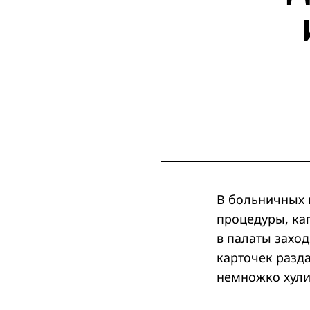
В больничных к
процедуры, кап
в палаты заход
карточек разд
немножко хули