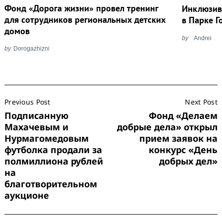
Фонд «Дорога жизни» провел тренинг
Инклюзив
для сотрудников региональных детских
в Парке Г
домов
by
Andrei
by
Dorogazhizni
Post
Previous Post
Next Post
Navigation
Подписанную
Фонд «Делаем
Махачевым и
добрые дела» открыл
Нурмагомедовым
прием заявок на
футболка продали за
конкурс «День
полмиллиона рублей
добрых дел»
Search
на
for:
благотворительном
аукционе