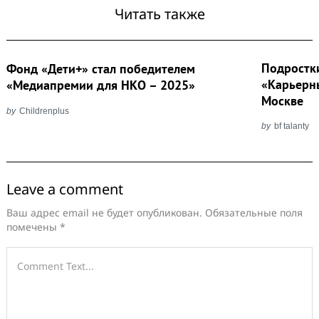
Читать также
Подростк
Фонд «Дети+» стал победителем
«Карьерн
«Медиапремии для НКО – 2025»
Москве
by
Childrenplus
by
bf talanty
Leave a comment
Ваш адрес email не будет опубликован.
Обязательные поля
помечены
*