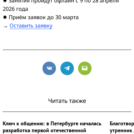
✹ Занятия пройдут офлайн с 9 по 28 апреля
2026 года
✹ Приём заявок до 30 марта
→
Оставить заявку
VK
Telegram
Email
Читать также
Ключ к общению: в Петербурге началась
Благотво
разработка первой отечественной
утренник