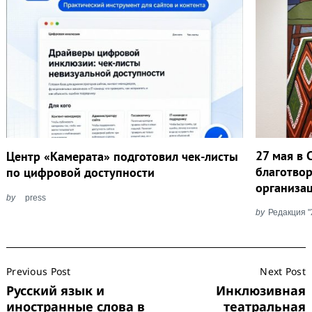
27 мая в 
Центр «Камерата» подготовил чек-листы
благотво
по цифровой доступности
организа
by
press
by
Редакция 
Post
Previous Post
Next Post
Navigation
Русский язык и
Инклюзивная
иностранные слова в
театральная