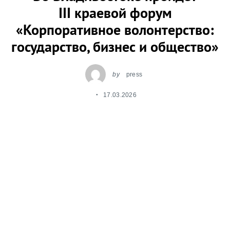
III краевой форум
«Корпоративное волонтерство:
государство, бизнес и общество»
by
press
17.03.2026
Leave a reply
Транспортная группа FESCO («FESCO», «Группа»,
предприятие в контуре управления
госкорпорации «Росатом»), Правительство
Приморского края, Приморское
представительство Национального совета по
корпоративному волонтерству (НСКВ) и АНО