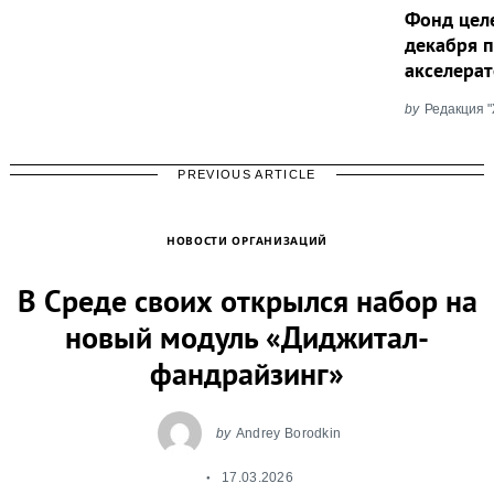
Фонд цел
декабря п
акселера
by
Редакция 
PREVIOUS ARTICLE
НОВОСТИ ОРГАНИЗАЦИЙ
В Среде своих открылся набор на
новый модуль «Диджитал-
фандрайзинг»
by
Andrey Borodkin
17.03.2026