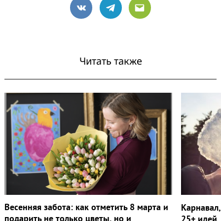
VK
Telegram
Email
Читать также
Весенняя забота: как отметить 8 марта и
Карнавал,
подарить не только цветы, но и
25+ идей